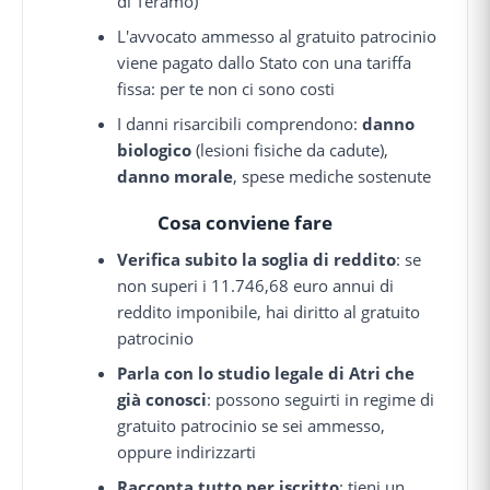
di Teramo)
L'avvocato ammesso al gratuito patrocinio
viene pagato dallo Stato con una tariffa
fissa: per te non ci sono costi
I danni risarcibili comprendono:
danno
biologico
(lesioni fisiche da cadute),
danno morale
, spese mediche sostenute
Cosa conviene fare
Verifica subito la soglia di reddito
: se
non superi i 11.746,68 euro annui di
reddito imponibile, hai diritto al gratuito
patrocinio
Parla con lo studio legale di Atri che
già conosci
: possono seguirti in regime di
gratuito patrocinio se sei ammesso,
oppure indirizzarti
Racconta tutto per iscritto
: tieni un