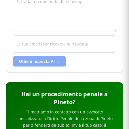
Ottieni risposta AI →
Hai
un procedimento penale
a
Pineto
?
Ti mettiamo in contatto con un avvocato
specializzato in
Diritto Penale
della zona di Pineto
per
difenderti da subito
. Invia il tuo caso: il