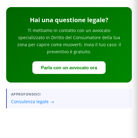
Hai
una questione legale
?
Ti mettiamo in contatto con un avvocato
specializzato in
Diritto del Consumatore
della tua
zona
per
capire come muoverti
. Invia il tuo caso: il
preventivo è gratuito.
Parla con un avvocato ora
APPROFONDISCI
Consulenza legale →