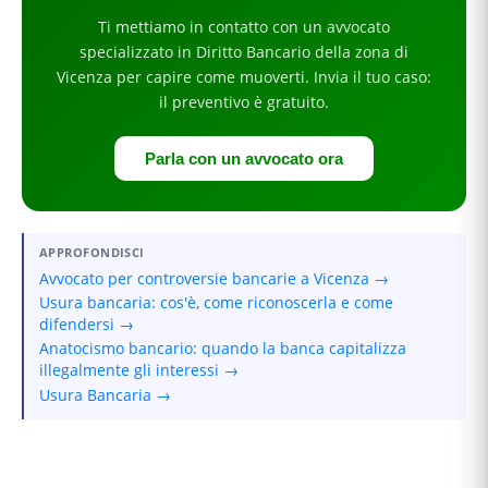
Ti mettiamo in contatto con un avvocato
specializzato in
Diritto Bancario
della zona di
Vicenza
per
capire come muoverti
. Invia il tuo caso:
il preventivo è gratuito.
Parla con un avvocato ora
APPROFONDISCI
Avvocato per controversie bancarie a Vicenza →
Usura bancaria: cos'è, come riconoscerla e come
difendersi →
Anatocismo bancario: quando la banca capitalizza
illegalmente gli interessi →
Usura Bancaria →