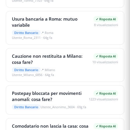
Utente_Torino_7703
·
64g fa
Usura bancaria a Roma: mutuo
✓ Risposta AI
variabile
8
visualizzazioni
Diritto Bancario
📍
Roma
Utente_Roma_2311
·
64g fa
Cauzione non restituita a Milano:
✓ Risposta AI
cosa fare?
10
visualizzazioni
Diritto Bancario
📍
Milano
Utente_Milano_6856
·
64g fa
Postepay bloccata per movimenti
✓ Risposta AI
anomali: cosa fare?
1223
visualizzazioni
Diritto Bancario
Utente_Anonimo_3604
·
69g fa
Comodatario non lascia la casa: cosa
✓ Risposta AI