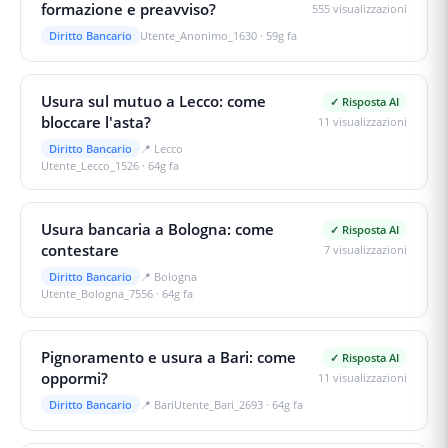
formazione e preavviso?
555
visualizzazioni
Diritto Bancario
Utente_Anonimo_1630
·
59g fa
Usura sul mutuo a Lecco: come
✓ Risposta AI
bloccare l'asta?
11
visualizzazioni
Diritto Bancario
📍
Lecco
Utente_Lecco_1526
·
64g fa
Usura bancaria a Bologna: come
✓ Risposta AI
contestare
7
visualizzazioni
Diritto Bancario
📍
Bologna
Utente_Bologna_7556
·
64g fa
Pignoramento e usura a Bari: come
✓ Risposta AI
oppormi?
11
visualizzazioni
Diritto Bancario
📍
Bari
Utente_Bari_2693
·
64g fa