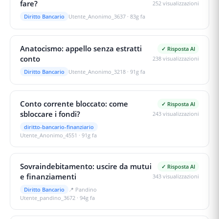
fare?
252
visualizzazioni
Diritto Bancario
Utente_Anonimo_3637
·
83g fa
Anatocismo: appello senza estratti
✓ Risposta AI
conto
238
visualizzazioni
Diritto Bancario
Utente_Anonimo_3218
·
91g fa
Conto corrente bloccato: come
✓ Risposta AI
sbloccare i fondi?
243
visualizzazioni
diritto-bancario-finanziario
Utente_Anonimo_4551
·
91g fa
Sovraindebitamento: uscire da mutui
✓ Risposta AI
e finanziamenti
343
visualizzazioni
Diritto Bancario
📍
Pandino
Utente_pandino_3672
·
94g fa