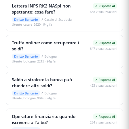
Lettera INPS RK2 NASpI non
✓ Risposta AI
spettante: cosa fare?
638
visualizzazioni
Diritto Bancario
📍
Casale di Scodosia
Utente_casale_2620
·
94g fa
Truffa online: come recuperare i
✓ Risposta AI
soldi?
647
visualizzazioni
Diritto Bancario
📍
Bologna
Utente_bologna_2215
·
94g fa
Saldo a stralcio: la banca può
✓ Risposta AI
chiedere altri soldi?
423
visualizzazioni
Diritto Bancario
📍
Bologna
Utente_bologna_9046
·
94g fa
Operatore finanziario: quando
✓ Risposta AI
iscriversi all'albo?
284
visualizzazioni