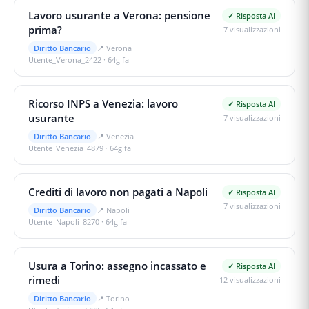
Lavoro usurante a Verona: pensione
✓ Risposta AI
prima?
7
visualizzazioni
Diritto Bancario
📍
Verona
Utente_Verona_2422
·
64g fa
Ricorso INPS a Venezia: lavoro
✓ Risposta AI
usurante
7
visualizzazioni
Diritto Bancario
📍
Venezia
Utente_Venezia_4879
·
64g fa
Crediti di lavoro non pagati a Napoli
✓ Risposta AI
7
visualizzazioni
Diritto Bancario
📍
Napoli
Utente_Napoli_8270
·
64g fa
Usura a Torino: assegno incassato e
✓ Risposta AI
rimedi
12
visualizzazioni
Diritto Bancario
📍
Torino