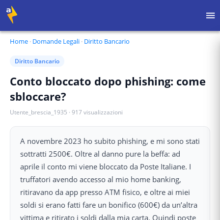
Home
·
Domande Legali
·
Diritto Bancario
Diritto Bancario
Conto bloccato dopo phishing: come
sbloccare?
Utente_brescia_1935
·
917
visualizzazioni
A novembre 2023 ho subito phishing, e mi sono stati
sottratti 2500€. Oltre al danno pure la beffa: ad
aprile il conto mi viene bloccato da Poste Italiane. I
truffatori avendo accesso al mio home banking,
ritiravano da app presso ATM fisico, e oltre ai miei
soldi si erano fatti fare un bonifico (600€) da un’altra
vittima e ritirato i soldi dalla mia carta. Quindi poste