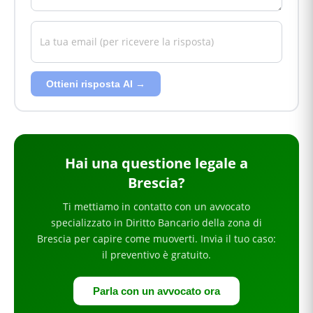
Ottieni risposta AI →
Hai
una questione legale
a
Brescia
?
Ti mettiamo in contatto con un avvocato
specializzato in
Diritto Bancario
della zona di
Brescia
per
capire come muoverti
. Invia il tuo caso:
il preventivo è gratuito.
Parla con un avvocato ora