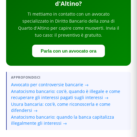
d'Altino
?
Ti mettiamo in contatto con un avvocato
specializzato in
Diritto Bancario
della zona di
Quarto d'Altino
per
capire come muoverti
. Invia il
tuo caso: il preventivo è gratuito.
Parla con un avvocato ora
APPROFONDISCI
Avvocato per controversie bancarie →
Anatocismo bancario: cos'è, quando è illegale e come
recuperare gli interessi pagati sugli interessi →
Usura bancaria: cos'è, come riconoscerla e come
difendersi →
Anatocismo bancario: quando la banca capitalizza
illegalmente gli interessi →