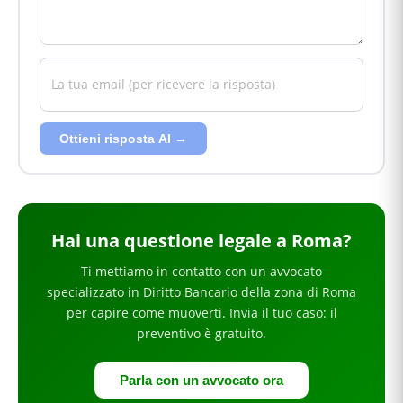
Ottieni risposta AI →
Hai
una questione legale
a Roma
?
Ti mettiamo in contatto con un avvocato
specializzato in
Diritto Bancario
della zona di Roma
per
capire come muoverti
. Invia il tuo caso: il
preventivo è gratuito.
Parla con un avvocato ora