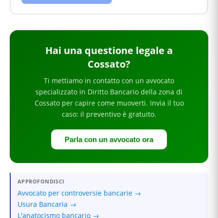
Hai
una questione legale
a
Cossato
?
Ti mettiamo in contatto con un avvocato
specializzato in
Diritto Bancario
della zona di
Cossato
per
capire come muoverti
. Invia il tuo
caso: il preventivo è gratuito.
Parla con un avvocato ora
APPROFONDISCI
Avvocato per controversie bancarie →
Usura Bancaria →
L'anatocismo bancario →