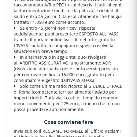
raccomandata A/R o PEC in cui descrivi i fatti, alleghi
la documentazione medica e la polizza, e richiedi il
saldo entro 45 giorni. Cita esplicitamente che hai già
trattato i 1.050 euro come acconto.
Se entro 45 giorni non ricevi risposta
soddisfacente: puoi presentare ESPOSTO ALL'IVASS
tramite il portale online ivass.it, del tutto gratuito.
L'IVASS contatta la compagnia e spesso risolve la
situazione in breve tempo.
In alternativa o in aggiunta: puoi rivolgerti
all'ARBITRO ASSICURATIVO, uno strumento ADR
(risoluzione alternativa delle controversie) previsto
per controversie fino a 15.000 euro, gratuito per il
consumatore e gestito dall'IVASS stessa.
Solo come ultima ratio: ricorso al GIUDICE DI PACE
di Roma (competente territorialmente), adatto per
importi ridotti. Tuttavia, i costi e i tempi lo rendono
meno conveniente per 275 euro, a meno che tu non
possa procedere autonomamente.
Cosa conviene fare
Invia subito il RECLAMO FORMALE all'Ufficio Reclami
di Unisalute (verifica l'indirizzo sul sito della