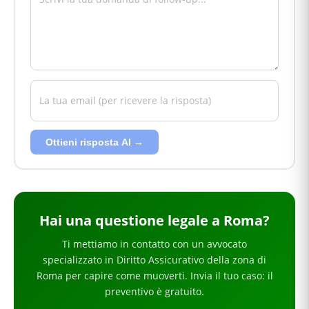
Ottieni risposta AI →
Hai
una questione legale
a Roma
?
Ti mettiamo in contatto con un avvocato
specializzato in
Diritto Assicurativo
della zona di
Roma
per
capire come muoverti
. Invia il tuo caso: il
preventivo è gratuito.