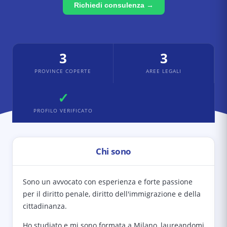
Richiedi consulenza →
3
3
PROVINCE COPERTE
AREE LEGALI
✓
PROFILO VERIFICATO
Chi sono
Sono un avvocato con esperienza e forte passione
per il diritto penale, diritto dell'immigrazione e della
cittadinanza.
Ho studiato e mi sono formata a Milano, laureandomi