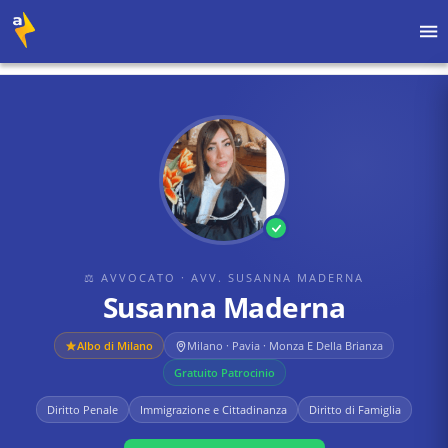
Home
›
Avvocati
›
Avv. Susanna MAderna
›
Susanna Maderna
⚖ AVVOCATO
· AVV. SUSANNA MADERNA
Susanna Maderna
Albo di
Milano
Milano · Pavia · Monza E Della Brianza
Gratuito Patrocinio
Diritto Penale
Immigrazione e Cittadinanza
Diritto di Famiglia