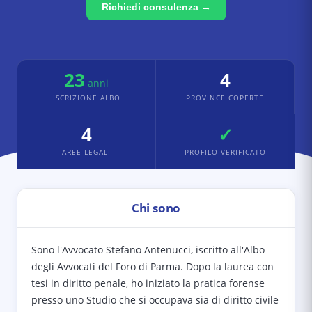
Richiedi consulenza →
23
4
anni
ISCRIZIONE ALBO
PROVINCE COPERTE
4
✓
AREE LEGALI
PROFILO VERIFICATO
Chi sono
Sono l'Avvocato Stefano Antenucci, iscritto all'Albo
degli Avvocati del Foro di Parma. Dopo la laurea con
tesi in diritto penale, ho iniziato la pratica forense
presso uno Studio che si occupava sia di diritto civile