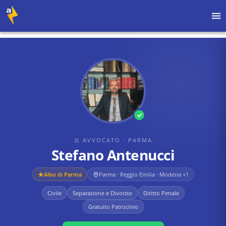
Home
›
Avvocati
›
Parma
›
Stefano Antenucci
⚖ AVVOCATO
· PARMA
Stefano Antenucci
Albo di
Parma
Parma · Reggio Emilia · Modena
+1
Civile
Separazione e Divorzio
Diritto Penale
Gratuito Patrocinio