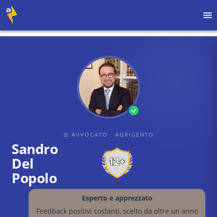
Home
›
Avvocati
›
Agrigento
›
Sandro Del Popolo
⚖ AVVOCATO
· AGRIGENTO
Sandro
Del
Popolo
Esperto e apprezzato
Feedback positivi costanti, scelto da oltre un anno