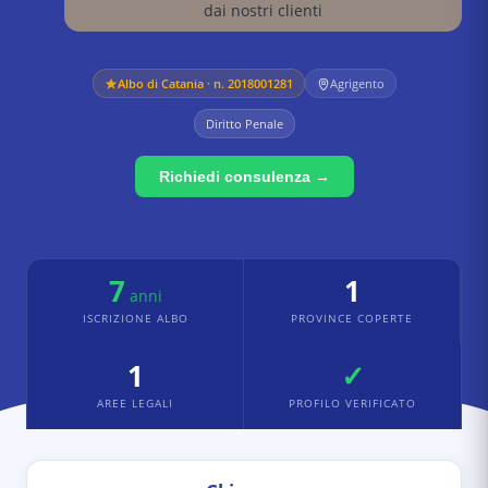
dai nostri clienti
Albo di
Catania
· n. 2018001281
Agrigento
Diritto Penale
Richiedi consulenza →
7
1
anni
ISCRIZIONE ALBO
PROVINCE COPERTE
1
✓
AREE LEGALI
PROFILO VERIFICATO