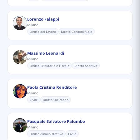
Lorenzo Falappi
Milano
Diritto del Lavoro
Diritto Condominiale
Massimo Leonardi
Milano
Diritto Tributario e Fiscale
Diritto Sportivo
Paola Cristina Renditore
Milano
Civile
Diritto Societario
Pasquale Salvatore Palumbo
Milano
Diritto Amministrativo
Civile