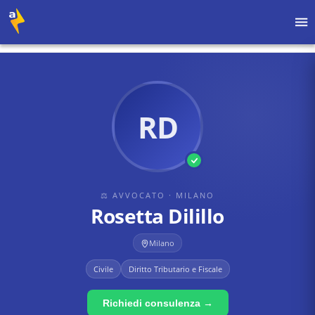
Home
›
Avvocati
›
Milano
›
Rosetta Dilillo
RD
⚖ AVVOCATO
· MILANO
Rosetta Dilillo
Milano
Civile
Diritto Tributario e Fiscale
Richiedi consulenza →