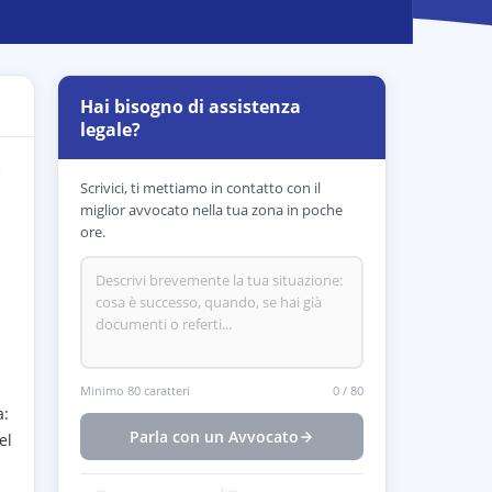
Hai bisogno di assistenza
legale?
e
Scrivici, ti mettiamo in contatto con il
miglior avvocato nella tua zona in poche
ore.
Minimo 80 caratteri
0
/
80
a:
Parla con un Avvocato
el