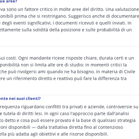
sue aree?
a sono un fattore critico in molte aree del diritto. Una valutazione
ponibili prima che si restringano. Suggerisco anche di documentar
egli eventi significativi, i documenti ricevuti e quelli inviati. In
irettamente sulla solidità della posizione e sulle probabilità di un
sui costi. Ogni mandante riceve risposte chiare, durata certi e un
onibilità non si limita alle ore di studio: in momenti critici la
che può rivolgersi ami quando ne ha bisogno. In materia di Civile
re un riferimento diretto e reattivo può fare la differenza tra
nte nei suoi clienti?
frequenza riguardano conflitti tra privati e aziende, controversie su
 tutela di diritti lesi. In ogni caso l'approccio parte dall'analisi
to detto e cosa può essere provato è la base di qualsiasi strategia
oni disponibili — dalla trattativa diretta fino al contenzioso
a più adatta agli obiettivi e alle risorse disponibili.