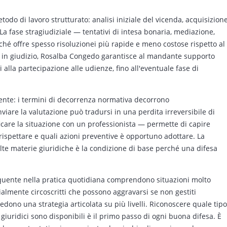
todo di lavoro strutturato: analisi iniziale del vicenda, acquisizion
. La fase stragiudiziale — tentativi di intesa bonaria, mediazione,
rché offre spesso risoluzionei più rapide e meno costose rispetto al
 in giudizio, Rosalba Congedo garantisce al mandante supporto
i alla partecipazione alle udienze, fino all'eventuale fase di
gente: i termini di decorrenza normativa decorrono
viare la valutazione può tradursi in una perdita irreversibile di
icare la situazione con un professionista — permette di capire
 rispettare e quali azioni preventive è opportuno adottare. La
lte materie giuridiche è la condizione di base perché una difesa
requente nella pratica quotidiana comprendono situazioni molto
zialmente circoscritti che possono aggravarsi se non gestiti
ono una strategia articolata su più livelli. Riconoscere quale tipo
 giuridici sono disponibili è il primo passo di ogni buona difesa. È