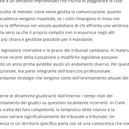
le e un tentativo improvvisato che rischia di peggiorare le cose.
a scelta di metodo: come viene gestita la comunicazione, quanto
scadenze vengono rispettate, se i costi rimangono in linea con
no la differenza nel vissuto quotidiano di chi affronta una vertenza
ta serio sa che il proprio compito non si esaurisce negli atti
l più chiara e gestibile possibile per il mandante.
il legislatore interviene e le prassi dei tribunali cambiano. In materi
tenze recenti della Cassazione o modifiche legislative possono
solo un anno prima avrebbe avuto un andamento diverso. Per ques
pzionale, ma parte integrante dell'esercizio professionale.
mandantei strategie che tengono conto dell'orientamento attuale dei
erne le dinamiche giudiziarie dall'interno: i tempi reali dei
ientamento dei giudici su questioni localmente ricorrenti. In Civile
a scelta del foro competente, la tempistica delle istanze e la
ssono variare significativamente da tribunale a tribunale. Un
tenza in un territorio specifico porta con sé una conoscenza che no