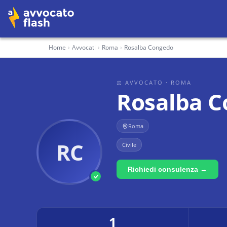
Home
›
Avvocati
›
Roma
›
Rosalba Congedo
⚖ AVVOCATO
· ROMA
Rosalba 
Roma
RC
Civile
Richiedi consulenza →
1