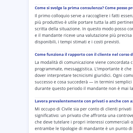
Come si svolge la prima consulenza? Come posso p
Il primo colloquio serve a raccogliere i fatti esse
più produttivo è utile portare tutta la atti pertin
scritta della situazione. In questo modo posso conc
e il mandante riceve una valutazione più precisa 
disponibili, i tempi stimati e i costi previsti.
Come funziona il rapporto con il cliente nel corso d
La modalità di comunicazione viene concordata c
programmate, messaggistica. L'importante è che 
dover interpretare tecnicismi giuridici. Ogni comu
successo e cosa succederà — in termini semplici e
durante questo periodo il mandante non è mai las
Lavora prevalentemente con privati o anche con az
Mi occupo di Civile sia per conto di clienti privat
significativo: un privato che affronta una controve
che deve tutelare i propri interessi commerciali o
entrambe le tipologie di mandante è un punto di 