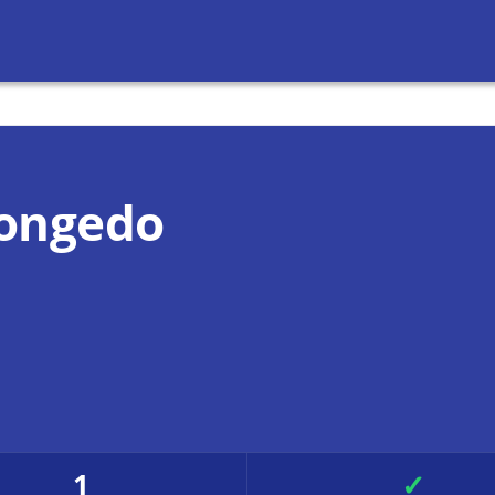
Congedo
1
✓