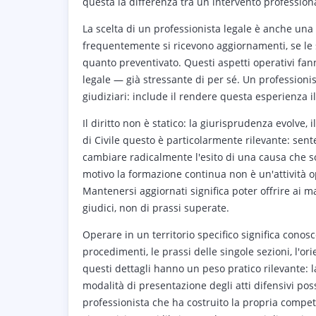
questa la differenza tra un intervento professiona
La scelta di un professionista legale è anche un
frequentemente si ricevono aggiornamenti, se le 
quanto preventivato. Questi aspetti operativi fan
legale — già stressante di per sé. Un professionis
giudiziari: include il rendere questa esperienza i
Il diritto non è statico: la giurisprudenza evolve, 
di Civile questo è particolarmente rilevante: sen
cambiare radicalmente l'esito di una causa che 
motivo la formazione continua non è un'attività o
Mantenersi aggiornati significa poter offrire ai 
giudici, non di prassi superate.
Operare in un territorio specifico significa conosc
procedimenti, le prassi delle singole sezioni, l'or
questi dettagli hanno un peso pratico rilevante: l
modalità di presentazione degli atti difensivi po
professionista che ha costruito la propria compe