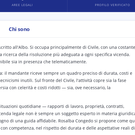
AREE LEGALI
PROFILO VERIFICATO
Chi sono
critto all'Albo. Si occupa principalmente di Civile, con una costant
a ricerca della risoluzione più adeguata a ogni specifica vicenda.
nibile sia in presenza che telematicamente.
zza: il mandante riceve sempre un quadro preciso di durata, costi e
nicismi inutili. Sul fronte del Civile, l'attività copre sia la fase
sia con celerità e costi ridotti — sia, ove necessario, la
tuazioni quotidiane — rapporti di lavoro, proprietà, contratti,
 vicenda legale non è sempre un soggetto esperto in materia giuridic
gno di una guida affidabile. Rosalba Congedo si propone come qu
 con competenza, nel rispetto dei durata e delle aspettative reali di