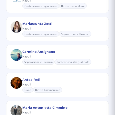
Napoli
Contenzioso stragiudiziale
Diritto Immobiliare
Mariassunta Zotti
Napoli
Contenzioso stragiudiziale
Separazione e Divorzio
Carmine Antignano
Napoli
Separazione e Divorzio
Contenzioso stragiudiziale
Antea Fedi
Napoli
Civile
Diritto Commerciale
Maria Antonietta Cimmino
Napoli