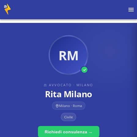
Home
›
Avvocati
›
Milano
›
Rita Milano
RM
⚖ AVVOCATO
· MILANO
Rita Milano
Milano · Roma
Civile
Richiedi consulenza →