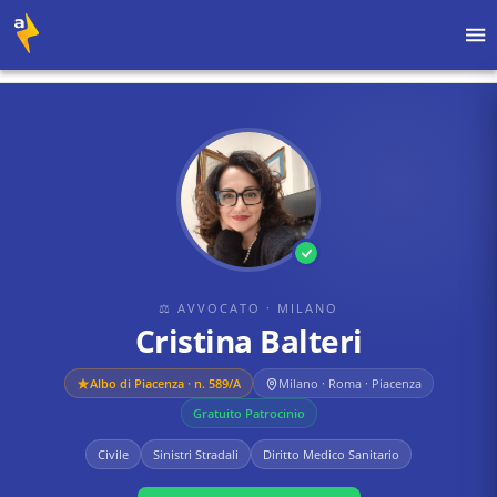
Home
›
Avvocati
›
Milano
›
Cristina Balteri
⚖ AVVOCATO
· MILANO
Cristina Balteri
Albo di
Piacenza
· n. 589/A
Milano · Roma · Piacenza
Gratuito Patrocinio
Civile
Sinistri Stradali
Diritto Medico Sanitario