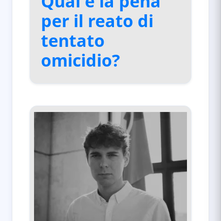
Qual è la pena
per il reato di
tentato
omicidio?