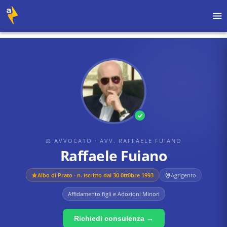
Home
›
Avvocati
›
Avv. Raffaele Fuiano
›
Raffaele Fuiano
⚖ AVVOCATO
· AVV. RAFFAELE FUIANO
Raffaele Fuiano
Albo di
Prato
· n. iscritto dal 30 0tt0bre 1993
Agrigento
Affidamento figli e Adozioni Minori
Richiedi consulenza →