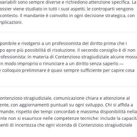
 variabili sono sempre diverse e richiedono attenzione specifica. La
ssier viene studiato in tutti i suoi aspetti, le controparti vengono
contesto. Il mandante è coinvolto in ogni decisione strategica, con
mplicazioni.
onibile e rivolgersi a un professionista del diritto prima che i
po apre più possibilità di risoluzione. Il secondo consiglio è di non
rofessionista: in materia di Contenzioso stragiudiziale alcune moss
in modo improprio o rinunciare a un diritto senza saperlo —
e colloquio preliminare è quasi sempre sufficiente per capire cosa
ontenzioso stragiudiziale, comunicazione chiara e attenzione al
te, con aggiornamenti puntuali su ogni sviluppo. Chi si affida a
omande, rispetto dei tempi concordati e massima disponibilità nella
ante non si esaurisce nelle competenze tecniche: include la capacit
enti di incertezza che ogni vicenda di Contenzioso stragiudiziale