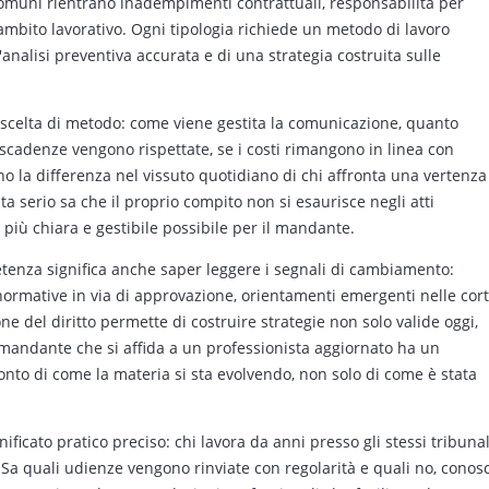
ù comuni rientrano inadempimenti contrattuali, responsabilità per
n ambito lavorativo. Ogni tipologia richiede un metodo di lavoro
'analisi preventiva accurata e di una strategia costruita sulle
a scelta di metodo: come viene gestita la comunicazione, quanto
scadenze vengono rispettate, se i costi rimangono in linea con
no la differenza nel vissuto quotidiano di chi affronta una vertenza
ta serio sa che il proprio compito non si esaurisce negli atti
l più chiara e gestibile possibile per il mandante.
tenza significa anche saper leggere i segnali di cambiamento:
normative in via di approvazione, orientamenti emergenti nelle cort
ne del diritto permette di costruire strategie non solo valide oggi,
Il mandante che si affida a un professionista aggiornato ha un
onto di come la materia si sta evolvendo, non solo di come è stata
nificato pratico preciso: chi lavora da anni presso gli stessi tribunal
Sa quali udienze vengono rinviate con regolarità e quali no, conos