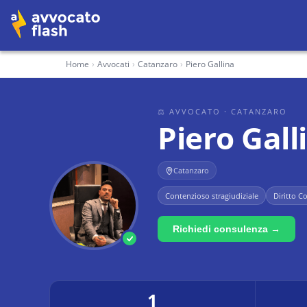
Home
›
Avvocati
›
Catanzaro
›
Piero Gallina
⚖ AVVOCATO
· CATANZARO
Piero Gall
Catanzaro
Contenzioso stragiudiziale
Diritto C
Richiedi consulenza →
1