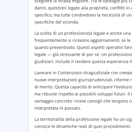
scegliere la strada migliore. Tra le tipologie pi
danni, questioni legate alla proprietà, conflitti i
specifico, ma tutte condividono la necessità di un
specifiche del vicenda.
La scelta di un professionista legale è anche un
frequentemente si ricevono aggiornamenti, se le 
quanto preventivato. Questi aspetti operativi fan
legale — già stressante di per sé. Un professionis
giudiziari: include il rendere questa esperienza i
Lavorare in Contenzioso stragiudiziale con compe
nuove interpretazioni giurisprudenziali, riforme 
di merito. Questa capacità di anticipare l'evoluzio
ma robuste rispetto ai possibili sviluppi futuri. 
vantaggio concreto: riceve consigli che tengono c
interpretata in passato.
La territorialità della professione legale ha un sig
conosce le dinamiche reali di quei procedimenti. 