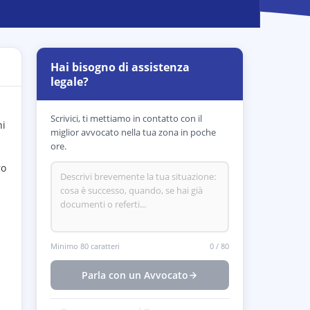
Hai bisogno di assistenza
legale?
Scrivici, ti mettiamo in contatto con il
ni
miglior avvocato nella tua zona in poche
ore.
ro
Minimo 80 caratteri
0
/
80
Parla con un Avvocato