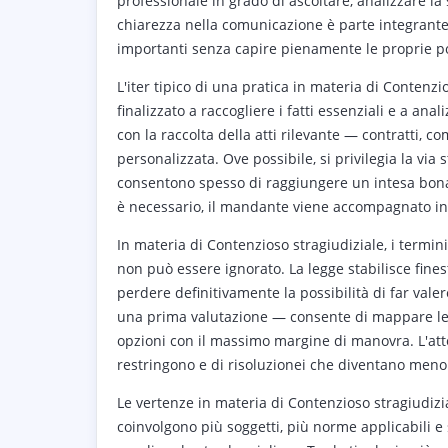
professionale in grado di ascoltare, analizzare la 
chiarezza nella comunicazione è parte integrant
importanti senza capire pienamente le proprie po
L'iter tipico di una pratica in materia di Contenz
finalizzato a raccogliere i fatti essenziali e a an
con la raccolta della atti rilevante — contratti, co
personalizzata. Ove possibile, si privilegia la via 
consentono spesso di raggiungere un intesa bonar
è necessario, il mandante viene accompagnato in og
In materia di Contenzioso stragiudiziale, i term
non può essere ignorato. La legge stabilisce fine
perdere definitivamente la possibilità di far vale
una prima valutazione — consente di mappare le s
opzioni con il massimo margine di manovra. L'att
restringono e di risoluzionei che diventano meno 
Le vertenze in materia di Contenzioso stragiudi
coinvolgono più soggetti, più norme applicabili e