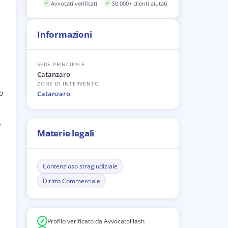
Avvocati verificati
50.000+ clienti aiutati
✓
✓
Informazioni
SEDE PRINCIPALE
Catanzaro
a
ZONE DI INTERVENTO
o
Catanzaro
e
Materie legali
Contenzioso stragiudiziale
Diritto Commerciale
Profilo verificato da AvvocatoFlash