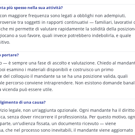
nta più spesso nella sua attività?
o con maggiore frequenza sono legati a obblighi non adempiuti,
roversie tra soggetti in rapporti continuativi — familiari, lavorativi 
che mi permette di valutare rapidamente la solidità della posizion
giocano a suo favore, quali invece potrebbero indebolirla, e quale
itivo.
o portare?
io — è sempre una fase di ascolto e valutazione. Chiedo al mandan
 poi esamino i materiali disponibili e costruisco un primo
e del colloquio il mandante sa se ha una posizione valida, quali
uale percorso conviene intraprendere. Non esistono domande banal
la vicenda può essere utile.
volgimento di una causa?
izio legale, non un'aggiunta opzionale. Ogni mandante ha il diritto
ca, senza dover rincorrere il professionista. Per questo motivo, ogn
oparte, un'udienza fissata, un documento ricevuto — viene
, che nel processo sono inevitabili, il mandante viene aggiornato