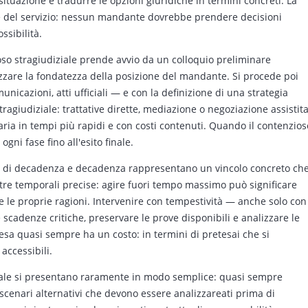
situazione e tradurre le opzioni giuridiche in termini concreti. La
e del servizio: nessun mandante dovrebbe prendere decisioni
ssibilità.
ioso stragiudiziale prende avvio da un colloquio preliminare
alizzare la fondatezza della posizione del mandante. Si procede poi
municazioni, atti ufficiali — e con la definizione di una strategia
stragiudiziale: trattative dirette, mediazione o negoziazione assistit
ia in tempi più rapidi e con costi contenuti. Quando il contenzios
ni fase fino all'esito finale.
ini di decadenza e decadenza rappresentano un vincolo concreto ch
stre temporali precise: agire fuori tempo massimo può significare
re le proprie ragioni. Intervenire con tempestività — anche solo con
cadenze critiche, preservare le prove disponibili e analizzare le
esa quasi sempre ha un costo: in termini di pretesai che si
accessibili.
ziale si presentano raramente in modo semplice: quasi sempre
 scenari alternativi che devono essere analizzareati prima di