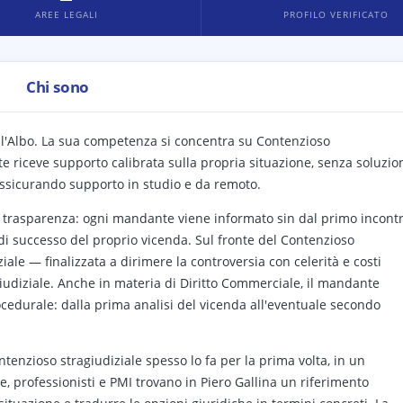
AREE LEGALI
PROFILO VERIFICATO
Chi sono
o all'Albo. La sua competenza si concentra su Contenzioso
e riceve supporto calibrata sulla propria situazione, senza soluzio
assicurando supporto in studio e da remoto.
 e trasparenza: ogni mandante viene informato sin dal primo incont
à di successo del proprio vicenda. Sul fronte del Contenzioso
iziale — finalizzata a dirimere la controversia con celerità e costi
giudiziale. Anche in materia di Diritto Commerciale, il mandante
ocedurale: dalla prima analisi del vicenda all'eventuale secondo
ntenzioso stragiudiziale spesso lo fa per la prima volta, in un
ie, professionisti e PMI trovano in Piero Gallina un riferimento