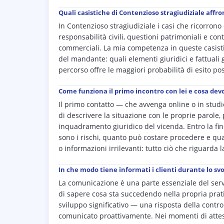
Quali casistiche di Contenzioso stragiudiziale affro
In Contenzioso stragiudiziale i casi che ricorron
responsabilità civili, questioni patrimoniali e cont
commerciali. La mia competenza in queste casisti
del mandante: quali elementi giuridici e fattuali 
percorso offre le maggiori probabilità di esito pos
Come funziona il primo incontro con lei e cosa dev
Il primo contatto — che avvenga online o in stud
di descrivere la situazione con le proprie parole,
inquadramento giuridico del vicenda. Entro la fin
sono i rischi, quanto può costare procedere e q
o informazioni irrilevanti: tutto ciò che riguarda 
In che modo tiene informati i clienti durante lo s
La comunicazione è una parte essenziale del serv
di sapere cosa sta succedendo nella propria prati
sviluppo significativo — una risposta della contr
comunicato proattivamente. Nei momenti di attesa