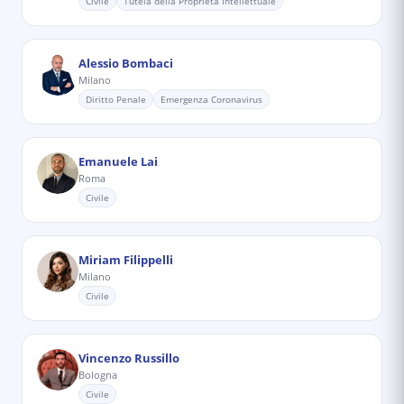
Civile
Tutela della Proprietà Intellettuale
Alessio Bombaci
Milano
Diritto Penale
Emergenza Coronavirus
Emanuele Lai
Roma
Civile
Miriam Filippelli
Milano
Civile
Vincenzo Russillo
Bologna
Civile