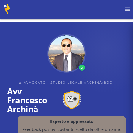
Home
›
Avvocati
›
Studio Legale Archinà/Rodi
›
Avv Francesco Archinà
⚖ AVVOCATO
· STUDIO LEGALE ARCHINÀ/RODI
Avv
Francesco
Archinà
Esperto e apprezzato
Feedback positivi costanti, scelto da oltre un anno