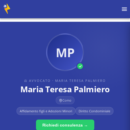
Home
›
Avvocati
›
maria teresa palmiero
›
Maria Teresa Palmiero
MP
⚖ AVVOCATO
· MARIA TERESA PALMIERO
Maria Teresa Palmiero
Como
Affidamento figli e Adozioni Minori
Diritto Condominiale
Richiedi consulenza →