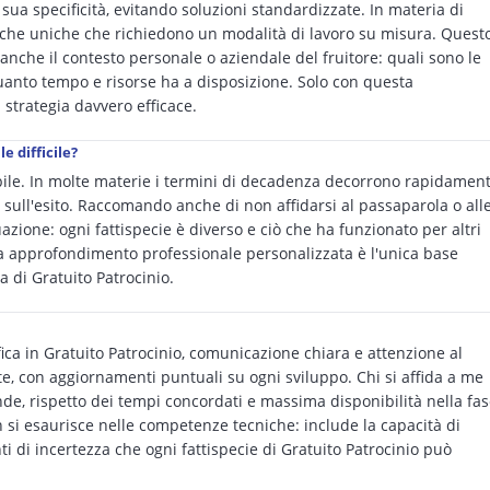
 sua specificità, evitando soluzioni standardizzate. In materia di
tiche uniche che richiedono un modalità di lavoro su misura. Quest
ma anche il contesto personale o aziendale del fruitore: quali sono le
 quanto tempo e risorse ha a disposizione. Solo con questa
strategia davvero efficace.
e difficile?
ibile. In molte materie i termini di decadenza decorrono rapidamen
 sull'esito. Raccomando anche di non affidarsi al passaparola o all
azione: ogni fattispecie è diverso e ciò che ha funzionato per altri
a approfondimento professionale personalizzata è l'unica base
 di Gratuito Patrocinio.
ca in Gratuito Patrocinio, comunicazione chiara e attenzione al
e, con aggiornamenti puntuali su ogni sviluppo. Chi si affida a me
de, rispetto dei tempi concordati e massima disponibilità nella fa
on si esaurisce nelle competenze tecniche: include la capacità di
i di incertezza che ogni fattispecie di Gratuito Patrocinio può