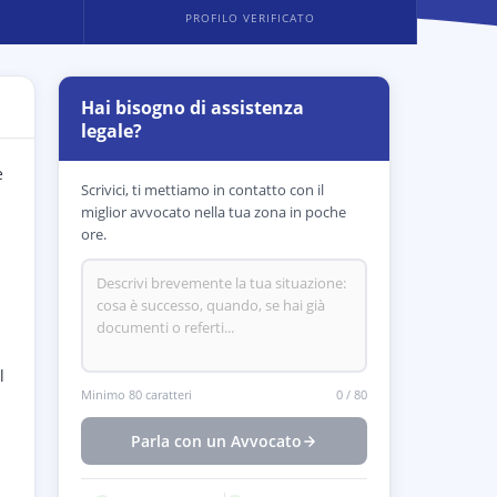
PROFILO VERIFICATO
Hai bisogno di assistenza
legale?
e
Scrivici, ti mettiamo in contatto con il
miglior avvocato nella tua zona in poche
ore.
l
Minimo 80 caratteri
0
/
80
Parla con un Avvocato