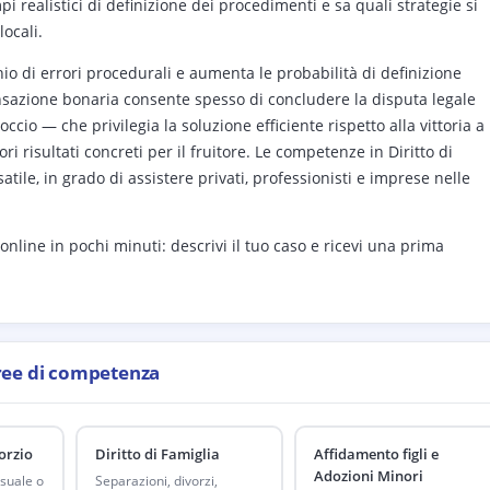
i realistici di definizione dei procedimenti e sa quali strategie si
locali.
hio di errori procedurali e aumenta le probabilità di definizione
ansazione bonaria consente spesso di concludere la disputa legale
io — che privilegia la soluzione efficiente rispetto alla vittoria a
ri risultati concreti per il fruitore. Le competenze in Diritto di
tile, in grado di assistere privati, professionisti e imprese nelle
nline in pochi minuti: descrivi il tuo caso e ricevi una prima
ree di competenza
orzio
Diritto di Famiglia
Affidamento figli e
Adozioni Minori
suale o
Separazioni, divorzi,