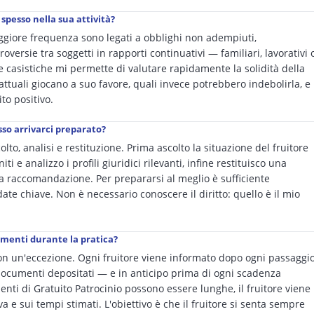
 spesso nella sua attività?
aggiore frequenza sono legati a obblighi non adempiuti,
roversie tra soggetti in rapporti continuativi — familiari, lavorativi 
 casistiche mi permette di valutare rapidamente la solidità della
fattuali giocano a suo favore, quali invece potrebbero indebolirla, e
to positivo.
so arrivarci preparato?
olto, analisi e restituzione. Prima ascolto la situazione del fruitore
 e analizzo i profili giuridici rilevanti, infine restituisco una
na raccomandazione. Per prepararsi al meglio è sufficiente
ate chiave. Non è necessario conoscere il diritto: quello è il mio
namenti durante la pratica?
n un'eccezione. Ogni fruitore viene informato dopo ogni passaggi
 documenti depositati — e in anticipo prima di ogni scadenza
enti di Gratuito Patrocinio possono essere lunghe, il fruitore viene
e sui tempi stimati. L'obiettivo è che il fruitore si senta sempre