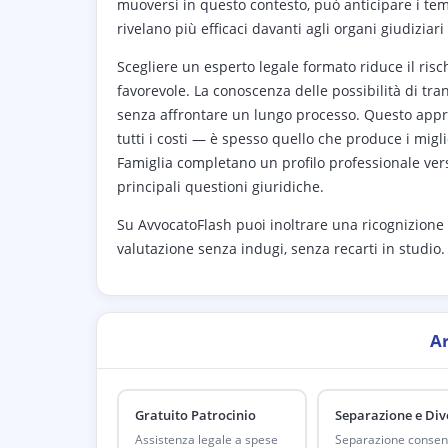
muoversi in questo contesto, può anticipare i temp
rivelano più efficaci davanti agli organi giudiziari 
Scegliere un esperto legale formato riduce il risc
favorevole. La conoscenza delle possibilità di tr
senza affrontare un lungo processo. Questo approcc
tutti i costi — è spesso quello che produce i miglio
Famiglia completano un profilo professionale versa
principali questioni giuridiche.
Su AvvocatoFlash puoi inoltrare una ricognizione o
valutazione senza indugi, senza recarti in studio.
A
Gratuito Patrocinio
Separazione e Div
Assistenza legale a spese
Separazione consen