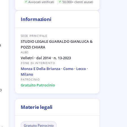
Avvocati verificati
50.000+ clienti aiutati
✓
✓
Informazioni
a
SEDE PRINCIPALE
STUDIO LEGALE GUARALDO GIANLUCA &
a
POZZI CHIARA
ALBO
Velletri
· dal 2014
· n. 13-2023
ZONE DI INTERVENTO
Monza E Della Brianza
·
Como
·
Lecco
·
Milano
PATROCINIO
Gratuito Patrocinio
o
Materie legali
Gratuito Patrocinio