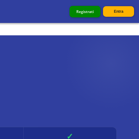
Registrati
Entra
✓