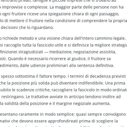
 rientrano privati, famiglie e piccole imprese che si trovano ad
sso improvvise o complesse. La maggior parte delle persone non ha
 ogni fruitore riceve una spiegazione chiara di ogni passaggio,
llo di mettere il fruitore nella condizione di comprendere la propri
 decisioni che lo riguardano.
nio richiede metodo e una visione chiara dell'intero cammino legale.
accoglie tutta la fascicolo utile e si definisce la migliore strategi
inizionei stragiudiziali — mediazione, negoziazione assistita,
ti. Quando è necessario ricorrere al giudice, il fruitore sa
edimento, dalle udienze preliminari alla sentenza definitiva.
 spesso sottostima il fattore tempo. I termini di decadenza previsti
che la posizione più solida può diventare indifendibile. Una prima
ubito le scadenze critiche, raccogliere la fascicolo in modo ordinat
 restringano. Le trattative avviate in anticipo tendono inoltre ad
e la solidità della posizione e il margine negoziale aumenta.
i presentano raramente in modo semplice: quasi sempre coinvolgono
rnativi che devono essere approfondireati prima di scegliere la