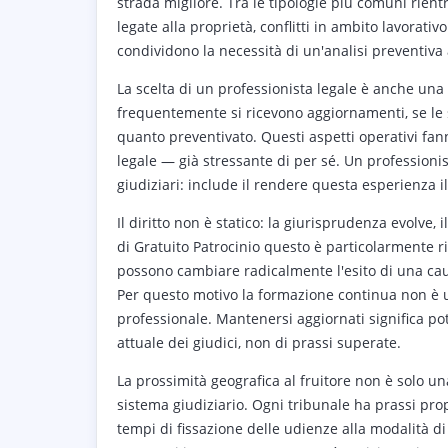
strada migliore. Tra le tipologie più comuni rien
legate alla proprietà, conflitti in ambito lavorati
condividono la necessità di un'analisi preventiva a
La scelta di un professionista legale è anche un
frequentemente si ricevono aggiornamenti, se le 
quanto preventivato. Questi aspetti operativi fan
legale — già stressante di per sé. Un professionis
giudiziari: include il rendere questa esperienza il 
Il diritto non è statico: la giurisprudenza evolve, 
di Gratuito Patrocinio questo è particolarmente r
possono cambiare radicalmente l'esito di una c
Per questo motivo la formazione continua non è un
professionale. Mantenersi aggiornati significa pot
attuale dei giudici, non di prassi superate.
La prossimità geografica al fruitore non è solo una
sistema giudiziario. Ogni tribunale ha prassi pr
tempi di fissazione delle udienze alla modalità di