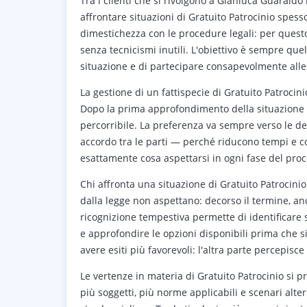
Tra i clienti che si rivolgono a Gianluca Guaraldo
affrontare situazioni di Gratuito Patrocinio spe
dimestichezza con le procedure legali: per questo
senza tecnicismi inutili. L'obiettivo è sempre que
situazione e di partecipare consapevolmente alle
La gestione di un fattispecie di Gratuito Patroci
Dopo la prima approfondimento della situazione si r
percorribile. La preferenza va sempre verso le def
accordo tra le parti — perché riducono tempi e cos
esattamente cosa aspettarsi in ogni fase del proc
Chi affronta una situazione di Gratuito Patrocinio
dalla legge non aspettano: decorso il termine, an
ricognizione tempestiva permette di identificare s
e approfondire le opzioni disponibili prima che si
avere esiti più favorevoli: l'altra parte percepisc
Le vertenze in materia di Gratuito Patrocinio s
più soggetti, più norme applicabili e scenari alte