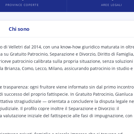
PROVINCE COPERTE
AREE LEGALI
Chi sono
bo di Velletri dal 2014, con una know-how giuridico maturata in oltr
a su Gratuito Patrocinio, Separazione e Divorzio, Diritto di Famiglia,
riceve patrocinio calibrata sulla propria situazione, senza soluzioni
a Brianza, Como, Lecco, Milano, assicurando patrocinio in studio e
 e trasparenza: ogni fruitore viene informato sin dal primo incontro
 di successo del proprio fattispecie. In Gratuito Patrocinio, Gianluca
rattativa stragiudiziale — orientata a concludere la disputa legale ne
iziale. Il profilo copre inoltre il Separazione e Divorzio: il
valutazione iniziale del fattispecie alle fasi di impugnazione, con