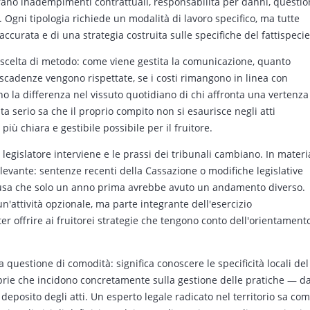
trano inadempimenti contrattuali, responsabilità per danni, questio
vo. Ogni tipologia richiede un modalità di lavoro specifico, ma tutte
ccurata e di una strategia costruita sulle specifiche del fattispecie
a scelta di metodo: come viene gestita la comunicazione, quanto
scadenze vengono rispettate, se i costi rimangono in linea con
no la differenza nel vissuto quotidiano di chi affronta una vertenza
ta serio sa che il proprio compito non si esaurisce negli atti
più chiara e gestibile possibile per il fruitore.
il legislatore interviene e le prassi dei tribunali cambiano. In materi
ilevante: sentenze recenti della Cassazione o modifiche legislative
ausa che solo un anno prima avrebbe avuto un andamento diverso.
'attività opzionale, ma parte integrante dell'esercizio
er offrire ai fruitorei strategie che tengono conto dell'orientament
 questione di comodità: significa conoscere le specificità locali del
oprie che incidono concretamente sulla gestione delle pratiche — da
 deposito degli atti. Un esperto legale radicato nel territorio sa co