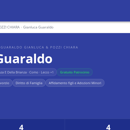
ZZI CHIARA
›
Gianluca Guaraldo
 GUARALDO GIANLUCA & POZZI CHIARA
Guaraldo
a E Della Brianza · Como · Lecco
+1
Gratuito Patrocinio
vorzio
Diritto di Famiglia
Affidamento figli e Adozioni Minori
4
4