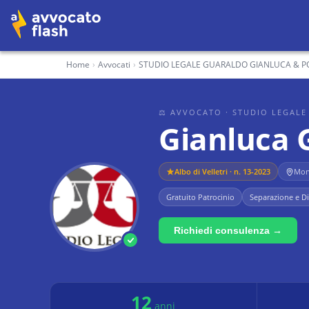
Home
›
Avvocati
›
STUDIO LEGALE GUARALDO GIANLUCA & PO
⚖ AVVOCATO
· STUDIO LEGALE
Gianluca 
Albo di
Velletri
· n. 13-2023
Monz
Gratuito Patrocinio
Separazione e Di
Richiedi consulenza →
12
anni