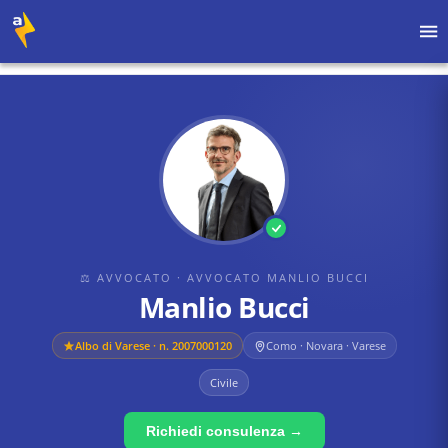
Home
›
Avvocati
›
Avvocato Manlio Bucci
›
Manlio Bucci
⚖ AVVOCATO
· AVVOCATO MANLIO BUCCI
Manlio Bucci
Albo di
Varese
· n. 2007000120
Como · Novara · Varese
Civile
Richiedi consulenza →