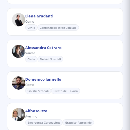
Elena Gradanti
Como
Civile
Contenzioso stragiudiziale
Alessandra Cetraro
Varese
Civile
Sinistri Stradali
Domenico Iannello
Como
Sinistri Stradali
Diritto del Lavoro
Alfonso Izzo
Avellino
Emergenza Coronavirus
Gratuito Patrocinio