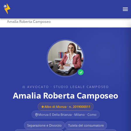
Home
›
Avvocati
›
Studio legale Camposeo
›
Amalia Roberta Camposeo
⚖ AVVOCATO
· STUDIO LEGALE CAMPOSEO
Amalia Roberta Camposeo
Albo di
Monza
· n. 2019000011
Monza E Della Brianza · Milano · Como
Separazione e Divorzio
Tutela del consumatore