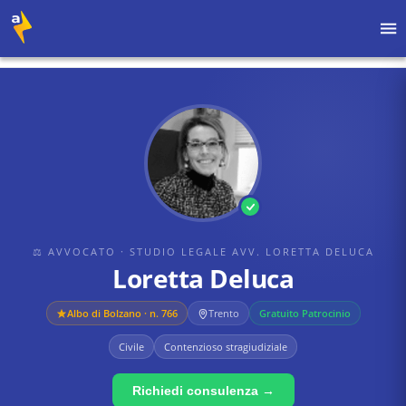
Home
›
Avvocati
›
Studio Legale Avv. Loretta Deluca
›
Loretta Deluca
⚖ AVVOCATO
· STUDIO LEGALE AVV. LORETTA DELUCA
Loretta Deluca
Albo di
Bolzano
· n. 766
Trento
Gratuito Patrocinio
Civile
Contenzioso stragiudiziale
Richiedi consulenza →