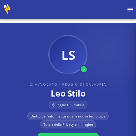
Home
›
Avvocati
›
Reggio Di Calabria
›
Leo Stilo
LS
⚖ AVVOCATO
· REGGIO DI CALABRIA
Leo Stilo
Reggio Di Calabria
Diritto dell'informatica e delle nuove tecnologie
Tutela della Privacy e Immagine