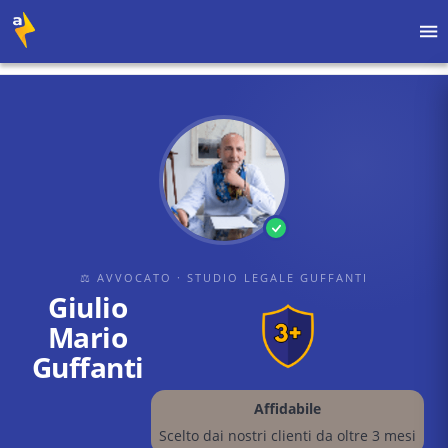
Home
›
Avvocati
›
Studio Legale Guffanti
›
Giulio Mario Guffanti
⚖ AVVOCATO
· STUDIO LEGALE GUFFANTI
Giulio
Mario
Guffanti
Affidabile
Scelto dai nostri clienti da oltre 3 mesi