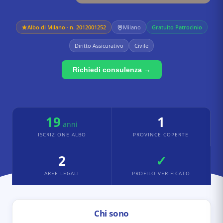
Albo di
Milano
· n. 2012001252
Milano
Gratuito Patrocinio
Diritto Assicurativo
Civile
Richiedi consulenza →
19
1
anni
ISCRIZIONE ALBO
PROVINCE COPERTE
2
✓
AREE LEGALI
PROFILO VERIFICATO
Chi sono