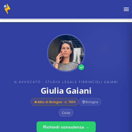
Home
›
Avvocati
›
Studio Legale Firrincieli Gaiani
›
Giulia Gaiani
⚖ AVVOCATO
· STUDIO LEGALE FIRRINCIELI GAIANI
Giulia Gaiani
Albo di
Bologna
· n. 7654
Bologna
Civile
Richiedi consulenza →