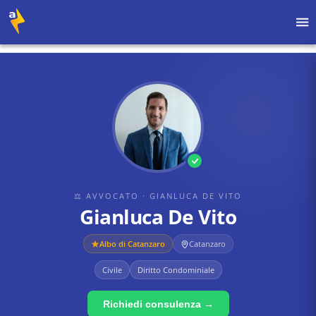
Home
›
Avvocati
›
Gianluca De Vito
›
Gianluca De Vito
⚖ AVVOCATO
· GIANLUCA DE VITO
Gianluca De Vito
Albo di
Catanzaro
Catanzaro
Civile
Diritto Condominiale
Richiedi consulenza →