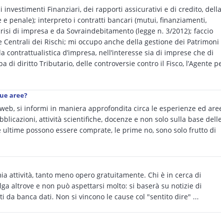
 investimenti Finanziari, dei rapporti assicurativi e di credito, dell
e e penale); interpreto i contratti bancari (mutui, finanziamenti,
e crisi di impresa e da Sovraindebitamento (legge n. 3/2012); faccio
le Centrali dei Rischi; mi occupo anche della gestione dei Patrimoni
a contrattualistica d’impresa, nell’interesse sia di imprese che di
a di diritto Tributario, delle controversie contro il Fisco, l’Agente p
sue aree?
l web, si informi in maniera approfondita circa le esperienze ed are
blicazioni, attività scientifiche, docenze e non solo sulla base dell
te ultime possono essere comprate, le prime no, sono solo frutto di
a attività, tanto meno opero gratuitamente. Chi è in cerca di
lga altrove e non può aspettarsi molto: si baserà su notizie di
 da banca dati. Non si vincono le cause col "sentito dire" ...