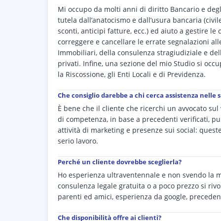
Mi occupo da molti anni di diritto Bancario e degli
tutela dall’anatocismo e dall’usura bancaria (civil
sconti, anticipi fatture, ecc.) ed aiuto a gestire l
correggere e cancellare le errate segnalazioni al
Immobiliari, della consulenza stragiudiziale e dell
privati. Infine, una sezione del mio Studio si occup
la Riscossione, gli Enti Locali e di Previdenza.
Che consiglio darebbe a chi cerca assistenza nelle 
È bene che il cliente che ricerchi un avvocato su
di competenza, in base a precedenti verificati, pub
attività di marketing e presenze sui social: ques
serio lavoro.
Perché un cliente dovrebbe sceglierla?
Ho esperienza ultraventennale e non svendo la mi
consulenza legale gratuita o a poco prezzo si rivo
parenti ed amici, esperienza da google, precedenti
Che disponibilità offre ai clienti?