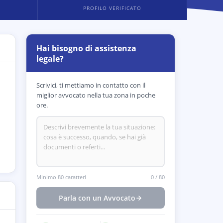
PROFILO VERIFICATO
Hai bisogno di assistenza
legale?
Scrivici, ti mettiamo in contatto con il
miglior avvocato nella tua zona in poche
ore.
Minimo 80 caratteri
0
/
80
Parla con un Avvocato