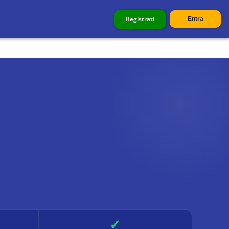
Registrati
Entra
✓