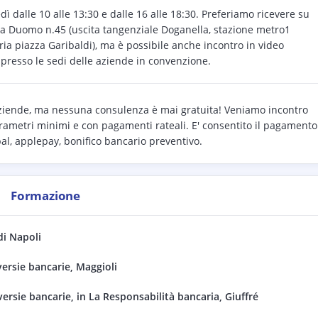
edì dalle 10 alle 13:30 e dalle 16 alle 18:30. Preferiamo ricevere su
ia Duomo n.45 (uscita tangenziale Doganella, stazione metro1
ia piazza Garibaldi), ma è possibile anche incontro in video
presso le sedi delle aziende in convenzione.
aziende, ma nessuna consulenza è mai gratuita! Veniamo incontro
arametri minimi e con pagamenti rateali. E' consentito il pagamento
pal, applepay, bonifico bancario preventivo.
Formazione
di
Napoli
ersie bancarie, Maggioli
oversie bancarie, in La Responsabilità bancaria, Giuffré