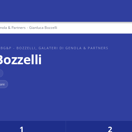
enola & Partners
›
Gianluca Bozzelli
 BG&P - BOZZELLI, GALATERI DI GENOLA & PARTNERS
ozzelli
iare
1
2