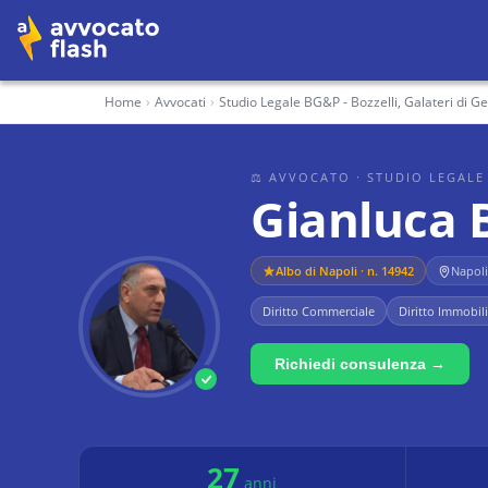
Home
›
Avvocati
›
Studio Legale BG&P - Bozzelli, Galateri di G
⚖ AVVOCATO
· STUDIO LEGALE
Gianluca B
Albo di
Napoli
· n. 14942
Napoli
Diritto Commerciale
Diritto Immobil
Richiedi consulenza →
27
anni