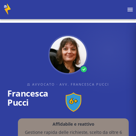
Home
›
Avvocati
›
Avv. Francesca Pucci
›
Francesca Pucci
⚖ AVVOCATO
· AVV. FRANCESCA PUCCI
Francesca
Pucci
Affidabile e reattivo
Gestione rapida delle richieste, scelto da oltre 6