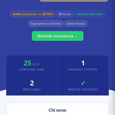
Albo di
Livorno
· n. 9877654
Firenze
Gratuito Patrocinio
Separazione e Divorzio
Diritto Penale
Richiedi consulenza →
25
1
anni
ISCRIZIONE ALBO
PROVINCE COPERTE
2
✓
AREE LEGALI
PROFILO VERIFICATO
Chi sono