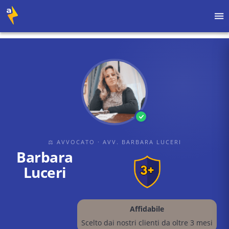
Home
›
Avvocati
›
Avv. Barbara Luceri
›
Barbara Luceri
⚖ AVVOCATO
· AVV. BARBARA LUCERI
Barbara
Luceri
Affidabile
Scelto dai nostri clienti da oltre 3 mesi