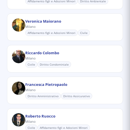
Affidamento figli e Adozioni Minori
Diritto Ambientale
Veronica Maiorano
Milano
Affidamento figli e Adozioni Minori
Civile
Riccardo Colombo
Milano
Civile
Diritto Condominiale
Francesca Pietropaolo
Milano
Diritto Amministrativo
Diritto Assicurativo
Roberto Ruocco
Milano
Civile
Affidamento figli e Adozioni Minori