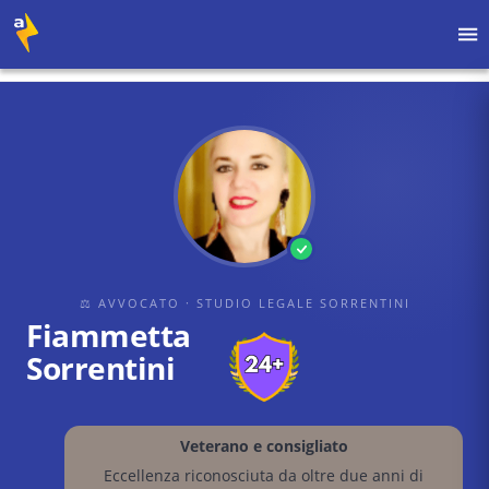
Home
›
Avvocati
›
STUDIO LEGALE SORRENTINI
›
Fiammetta Sorrentini
⚖ AVVOCATO
· STUDIO LEGALE SORRENTINI
Fiammetta
Sorrentini
Veterano e consigliato
Eccellenza riconosciuta da oltre due anni di