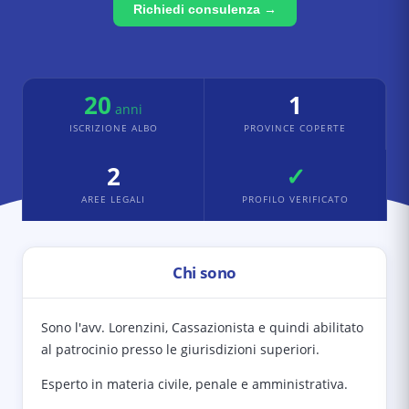
Richiedi consulenza →
20
1
anni
ISCRIZIONE ALBO
PROVINCE COPERTE
2
✓
AREE LEGALI
PROFILO VERIFICATO
Chi sono
Sono l'avv. Lorenzini, Cassazionista e quindi abilitato
al patrocinio presso le giurisdizioni superiori.
Esperto in materia civile, penale e amministrativa.