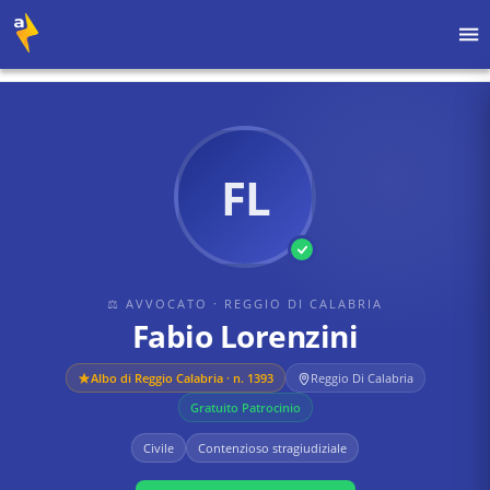
Home
›
Avvocati
›
Reggio Di Calabria
›
Fabio Lorenzini
FL
⚖ AVVOCATO
· REGGIO DI CALABRIA
Fabio Lorenzini
Albo di
Reggio Calabria
· n. 1393
Reggio Di Calabria
Gratuito Patrocinio
Civile
Contenzioso stragiudiziale