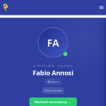
Home
›
Avvocati
›
Salerno
›
Fabio Annosi
FA
⚖ AVVOCATO
· SALERNO
Fabio Annosi
Salerno
Diritto Penale
Richiedi consulenza →