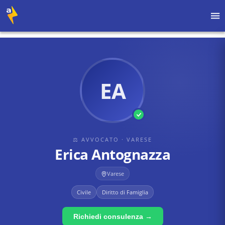
Home
›
Avvocati
›
Varese
›
Erica Antognazza
EA
⚖ AVVOCATO
· VARESE
Erica Antognazza
Varese
Civile
Diritto di Famiglia
Richiedi consulenza →