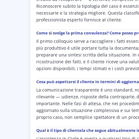
Riconoscere subito la tipologia del caso è essenzi
necessarie e la strategia migliore. Questa classif
professionista esperto fornisce al cliente.
Come si svolge la prima consulenza? Come posso p
Il primo colloquio serve a raccogliere i fatti esse
più produttivo è utile portare tutta la documentaz
preparare una sintesi scritta della situazione. I
ricostruzione dei fatti, e il cliente riceve una va
opzioni disponibili, i tempi stimati e i costi previst
Cosa può aspettarsi il cliente in termini di aggior
La comunicazione trasparente è uno standard, no
rilevante — udienze, risposte della controparte,
importante. Nelle fasi di attesa, che nei procedi
aggiornato sulla situazione complessiva e sui tempi
proprio caso, non semplice spettatore di un proc
Qual è il tipo di clientela che segue abitualmente in
L'assistenza in Civile è aperta a qualsiasi tipo di