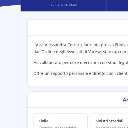
ISCRIZIONE ALBO
L’Avv. Alessandra Cetraro, laureata presso l'Univer
dall'Ordine degli Avvocati di Varese, si occupa pr
Ha collaborato per oltre dieci anni con studi leg
Offre un rapporto personale e diretto con i clien
A
Civile
Sinistri Stradali
Contratti, responsabilità
Risarcimento danni fi