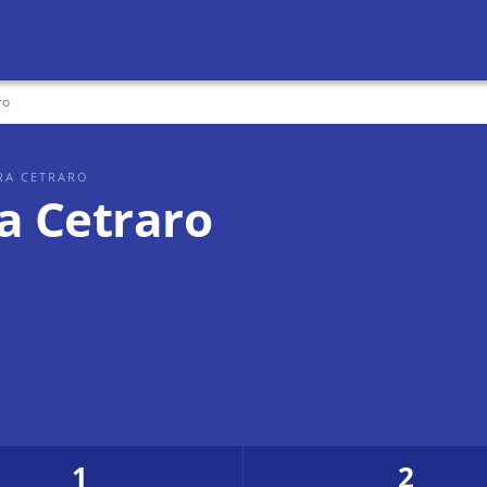
ro
RA CETRARO
a Cetraro
1
2