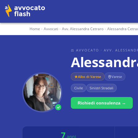
Home
›
Avvocati
›
Avv. Alessandra Cetraro
›
Alessandra Cetra
⚖ AVVOCATO
· AVV. ALESSAND
Alessandr
Albo di
Varese
Varese
Civile
Sinistri Stradali
Richiedi consulenza →
7
anni