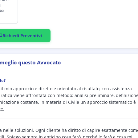
i
ità
Richiedi Preventivi
 meglio questo Avvocato
le?
 il mio approccio è diretto e orientato al risultato, con assistenza
ratica viene affrontata con metodo: analisi preliminare, definizion
unicazione costante. In materia di Civile un approccio sistematico è
te.
 nelle soluzioni. Ogni cliente ha diritto di capire esattamente com
tili. Spiego sempre in anticipo cosa farò, perché lo farò e cosa mi