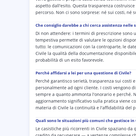
aspetto dall'esito. Questa trasparenza costruisce
percorso. Non ci sono sorprese: né sui costi, né su
Che consiglio darebbe a chi cerca assistenza nelle 
Di non attendere: i termini di prescrizione sono u
tempestiva permette di valutare le opzioni dispo
tutto: le comunicazioni con la controparte, le date d
Civile la qualità della documentazione disponibile
probabilità di un esito favorevole.
Perché affidarsi a lei per una questione di Civile?
Perché garantisco serietà, trasparenza sui costi
personalmente ad ogni cliente. I costi vengono di
sempre a quanto ammonta l'onorario e perché. No
aggiornamento significativo sulla pratica viene c
materia di Civile la continuità e l'affidabilità del
Quali sono le situazioni più comuni che gestisce in 
Le casistiche più ricorrenti in Civile spaziano da
credito da recuperare — a vertenze complesse che 