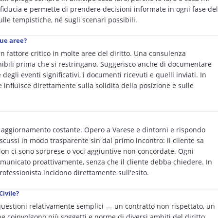
 fiducia e permette di prendere decisioni informate in ogni fase del
lle tempistiche, né sugli scenari possibili.
sue aree?
n fattore critico in molte aree del diritto. Una consulenza
nibili prima che si restringano. Suggerisco anche di documentare
egli eventi significativi, i documenti ricevuti e quelli inviati. In
 influisce direttamente sulla solidità della posizione e sulle
 e aggiornamento costante. Opero a Varese e dintorni e rispondo
scussi in modo trasparente sin dal primo incontro: il cliente sa
n ci sono sorprese o voci aggiuntive non concordate. Ogni
omunicato proattivamente, senza che il cliente debba chiedere. In
 professionista incidono direttamente sull'esito.
Civile?
 questioni relativamente semplici — un contratto non rispettato, un
coinvolgono più soggetti e norme di diversi ambiti del diritto.