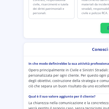
civile, risarcimenti e tutela
materiali da incident
dei diritti patrimoniali e
stradali, responsabil
personali.
civile e polizze RCA.
Conosci
In che modo definirebbe la sua attività professiona
Opero principalmente in Civile e Sinistri Stradali:
personalizzata per ogni cliente. Per questo ogni p
degli obiettivi, costruzione della strategia e com
ciò che separa un buon risultato da uno eccellen
Qual è il suo valore aggiunto per il cliente?
La chiarezza nella comunicazione e la concretezza
verrà gestito il proprio caso, senza tecnicismi inu