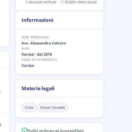
Avvocati verificati
50.000+ clienti aiutati
✓
✓
Informazioni
SEDE PRINCIPALE
Avv. Alessandra Cetraro
ALBO
Varese
· dal 2019
ZONE DI INTERVENTO
Varese
Materie legali
e
Civile
Sinistri Stradali
e
Profilo verificato da AvvocatoFlash