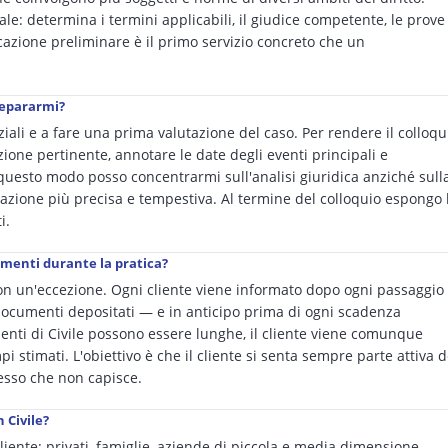
ale: determina i termini applicabili, il giudice competente, le prove
icazione preliminare è il primo servizio concreto che un
repararmi?
nziali e a fare una prima valutazione del caso. Per rendere il colloqu
ione pertinente, annotare le date degli eventi principali e
n questo modo posso concentrarmi sull'analisi giuridica anziché sull
lutazione più precisa e tempestiva. Al termine del colloquio espongo 
i.
namenti durante la pratica?
n un'eccezione. Ogni cliente viene informato dopo ogni passaggio
 documenti depositati — e in anticipo prima di ogni scadenza
menti di Civile possono essere lunghe, il cliente viene comunque
 stimati. L'obiettivo è che il cliente si senta sempre parte attiva d
esso che non capisce.
 Civile?
 cliente: privati, famiglie, aziende di piccola e media dimensione,