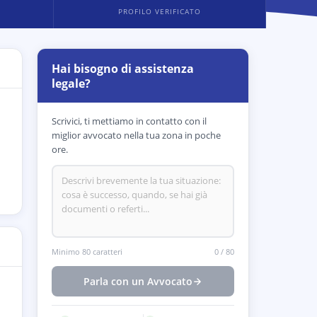
PROFILO VERIFICATO
Hai bisogno di assistenza
legale?
Scrivici, ti mettiamo in contatto con il
miglior avvocato nella tua zona in poche
ore.
Minimo 80 caratteri
0
/
80
Parla con un Avvocato