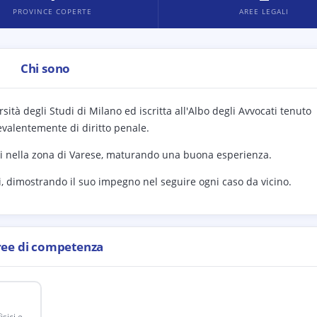
PROVINCE COPERTE
AREE LEGALI
Chi sono
sità degli Studi di Milano ed iscritta all'Albo degli Avvocati tenuto
evalentemente di diritto penale.
ali nella zona di Varese, maturando una buona esperienza.
ti, dimostrando il suo impegno nel seguire ogni caso da vicino.
ree di competenza
sici e