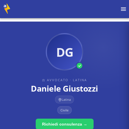
Home
›
Avvocati
›
Latina
›
Daniele Giustozzi
DG
⚖ AVVOCATO
· LATINA
Daniele Giustozzi
Latina
Civile
Richiedi consulenza →