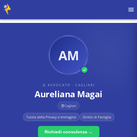
Home
›
Avvocati
›
Cagliari
›
Aureliana Magai
AM
⚖ AVVOCATO
· CAGLIARI
Aureliana Magai
Cagliari
Tutela della Privacy e Immagine
Diritto di Famiglia
Richiedi consulenza →