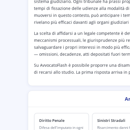
sistema giudiziario. Ogni tribunale ha prassi pr
tempi di fissazione delle udienze alla modalità di 
muoversi in questo contesto, può anticipare i temp
rivelano più efficaci davanti agli organi giudiziari 
La scelta di affidarsi a un legale competente è d
meccanismi processuali, le giurisprudenze più rec
salvaguardare i propri interessi in modo più effic
— omissioni, decadenze, atti depositati fuori te
Su AvvocatoFlash è possibile proporre una disami
di recarsi allo studio. La prima risposta arriva in
A
Diritto Penale
Sinistri Stradali
Difesa dell'imputato in ogni
Risarcimento danni fi