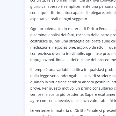
contratti, relazioni familiari. Chi si trova coinv
giuridica: spesso è semplicemente una persona ch
come quel riferimento: capace di spiegare, orient
aspettative reali di ogni soggetto.
Ogni problematica in materia di Diritto Penale se
disamina: analisi dei fatti, raccolta della carte p
costruisce quindi una strategia calibrata sulle cir
mediazione, negoziazione, accordo diretto — quand
contenzioso diventa inevitabile, ogni fase proces
impugnazioni, fino alla definizione del procedime
Il tempo è una variabile critica in qualsiasi probl
dalla legge sono inderogabili: lasciarli scadere s
quando la situazione sembra ancora gestibile, att
prove. Per questo motivo, un primo consultareo 
sempre la scelta più prudente. Sapere esattamen
agire con consapevolezza e senza vulnerabilitài in
Le vertenze in materia di Diritto Penale si pre