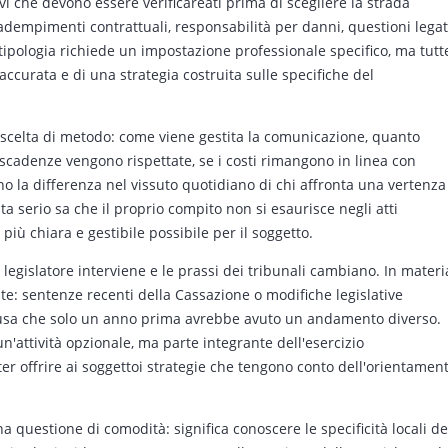
ivi che devono essere verificareati prima di scegliere la strada
nadempimenti contrattuali, responsabilità per danni, questioni lega
i tipologia richiede un impostazione professionale specifico, ma tutt
accurata e di una strategia costruita sulle specifiche del
a scelta di metodo: come viene gestita la comunicazione, quanto
scadenze vengono rispettate, se i costi rimangono in linea con
no la differenza nel vissuto quotidiano di chi affronta una vertenza
ta serio sa che il proprio compito non si esaurisce negli atti
 più chiara e gestibile possibile per il soggetto.
il legislatore interviene e le prassi dei tribunali cambiano. In materi
te: sentenze recenti della Cassazione o modifiche legislative
ausa che solo un anno prima avrebbe avuto un andamento diverso.
'attività opzionale, ma parte integrante dell'esercizio
ter offrire ai soggettoi strategie che tengono conto dell'orientamen
a questione di comodità: significa conoscere le specificità locali de