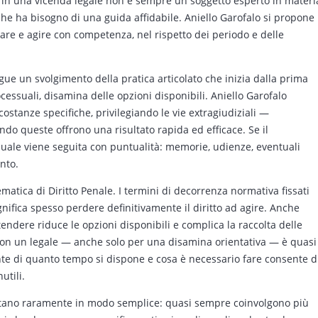
olto in una vicenda legale non è sempre un soggetto esperto in materi
e ha bisogno di una guida affidabile. Aniello Garofalo si propone
are e agire con competenza, nel rispetto dei periodo e delle
gue un svolgimento della pratica articolato che inizia dalla prima
rocessuali, disamina delle opzioni disponibili. Aniello Garofalo
costanze specifiche, privilegiando le vie extragiudiziali —
o queste offrono una risultato rapida ed efficace. Se il
suale viene seguita con puntualità: memorie, udienze, eventuali
nto.
ematica di Diritto Penale. I termini di decorrenza normativa fissati
ignifica spesso perdere definitivamente il diritto ad agire. Anche
endere riduce le opzioni disponibili e complica la raccolta delle
con un legale — anche solo per una disamina orientativa — è quasi
te di quanto tempo si dispone e cosa è necessario fare consente d
utili.
sentano raramente in modo semplice: quasi sempre coinvolgono più