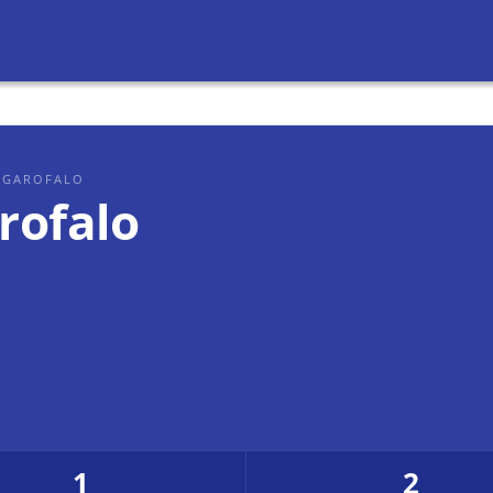
E GAROFALO
rofalo
1
2