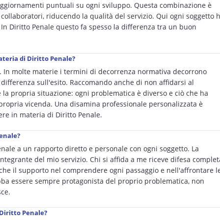
aggiornamenti puntuali su ogni sviluppo. Questa combinazione è
 collaboratori, riducendo la qualità del servizio. Qui ogni soggetto 
 In Diritto Penale questo fa spesso la differenza tra un buon
teria di Diritto Penale?
e. In molte materie i termini di decorrenza normativa decorrono
ifferenza sull'esito. Raccomando anche di non affidarsi al
e la propria situazione: ogni problematica è diverso e ciò che ha
a propria vicenda. Una disamina professionale personalizzata è
re in materia di Diritto Penale.
Penale?
Penale a un rapporto diretto e personale con ogni soggetto. La
integrante del mio servizio. Chi si affida a me riceve difesa complet
anche il supporto nel comprendere ogni passaggio e nell'affrontare l
debba essere sempre protagonista del proprio problematica, non
sce.
 Diritto Penale?