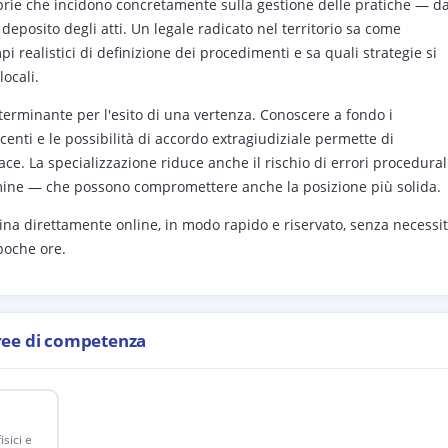
oprie che incidono concretamente sulla gestione delle pratiche — da
deposito degli atti. Un legale radicato nel territorio sa come
i realistici di definizione dei procedimenti e sa quali strategie si
locali.
eterminante per l'esito di una vertenza. Conoscere a fondo i
enti e le possibilità di accordo extragiudiziale permette di
ace. La specializzazione riduce anche il rischio di errori procedural
rmine — che possono compromettere anche la posizione più solida.
na direttamente online, in modo rapido e riservato, senza necessi
 poche ore.
ree di competenza
sici e