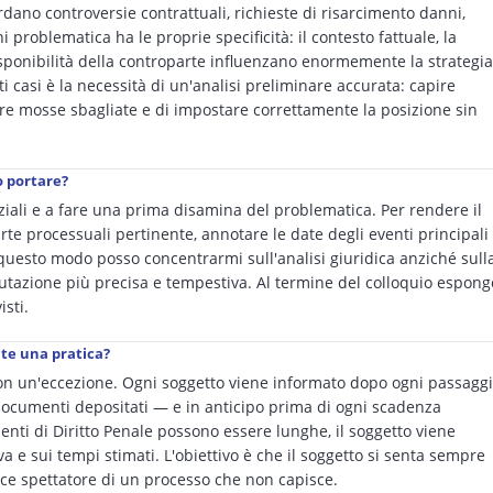
ardano controversie contrattuali, richieste di risarcimento danni,
ni problematica ha le proprie specificità: il contesto fattuale, la
disponibilità della controparte influenzano enormemente la strategia
ti casi è la necessità di un'analisi preliminare accurata: capire
are mosse sbagliate e di impostare correttamente la posizione sin
o portare?
enziali e a fare una prima disamina del problematica. Per rendere il
arte processuali pertinente, annotare le date degli eventi principali
n questo modo posso concentrarmi sull'analisi giuridica anziché sull
valutazione più precisa e tempestiva. Al termine del colloquio espong
isti.
nte una pratica?
n un'eccezione. Ogni soggetto viene informato dopo ogni passagg
 documenti depositati — e in anticipo prima di ogni scadenza
enti di Diritto Penale possono essere lunghe, il soggetto viene
e sui tempi stimati. L'obiettivo è che il soggetto si senta sempre
ice spettatore di un processo che non capisce.