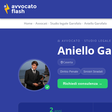
Home
›
Avvocati
›
Studio legale Garofalo
›
Aniello Garofalo
⚖ AVVOCATO
· STUDIO LEGAL
Aniello Ga
Caserta
Diritto Penale
Sinistri Stradali
Richiedi consulenza →
2
anni