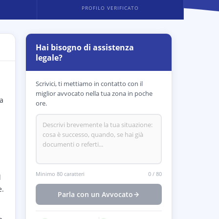
PROFILO VERIFICATO
Hai bisogno di assistenza
legale?
Scrivici, ti mettiamo in contatto con il
miglior avvocato nella tua zona in poche
ra
ore.
Minimo 80 caratteri
0
/
80
l
e.
Parla con un Avvocato