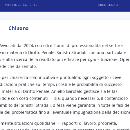
PROVINCE COPERTE
AREE LEGALI
Chi sono
 Avvocati dal 2024, con oltre 2 anni di professionalità nel settore
 in materia di Diritto Penale, Sinistri Stradali, con una particolare
 e alla ricerca della risultato più efficace per ogni situazione. Ope
 sede che da remoto.
e per chiarezza comunicativa e puntualità: ogni soggetto riceve
dicazioni pratiche sui tempi, i costi e le probabilità di successo
materia di Diritto Penale, Aniello Garofalo gestisce sia le fasi
apido e con costi contenuti — sia, quando necessario, il contenzioso
bito del Sinistri Stradali, difesa viene garantita in tutte le fasi de
ale del problematica fino all'eventuale impugnazione della decision
mente situazioni quotidiane — rapporti di lavoro, proprietà,