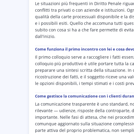
Le situazioni più frequenti in Diritto Penale rigu
conflitti tra privati o con aziende e istituzioni. Og
qualità della carte processuali disponibile e la 
e i possibili esiti. Quello che accomuna tutti ques
subito con cosa si ha a che fare permette di evit
dall'inizio.
Come funziona il primo incontro con lei e cosa dev
Il primo colloquio serve a raccogliere i fatti ess
colloquio più produttivo è utile portare tutta la c
preparare una sintesi scritta della situazione. I
ricostruzione dei fatti, e il soggetto riceve una 
le opzioni disponibili, i tempi stimati e i costi prev
Come gestisce la comunicazione con i clienti dura
La comunicazione trasparente è uno standard, no
rilevante — udienze, risposte della controparte,
importante. Nelle fasi di attesa, che nei procedim
comunque aggiornato sulla situazione complessiva 
parte attiva del proprio problematica, non sempl