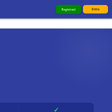
Registrati
Entra
✓