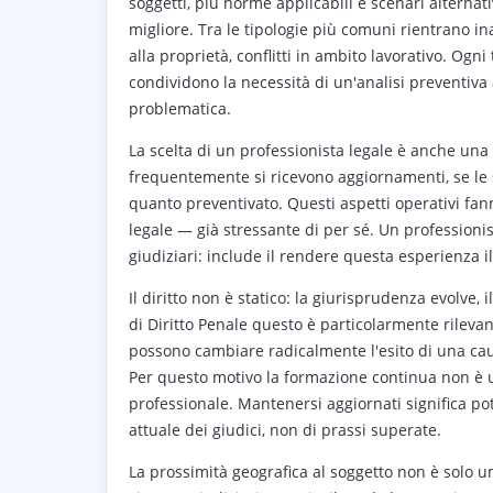
soggetti, più norme applicabili e scenari alternat
migliore. Tra le tipologie più comuni rientrano i
alla proprietà, conflitti in ambito lavorativo. Ogn
condividono la necessità di un'analisi preventiva 
problematica.
La scelta di un professionista legale è anche un
frequentemente si ricevono aggiornamenti, se le 
quanto preventivato. Questi aspetti operativi fan
legale — già stressante di per sé. Un professionis
giudiziari: include il rendere questa esperienza il
Il diritto non è statico: la giurisprudenza evolve, 
di Diritto Penale questo è particolarmente rilevan
possono cambiare radicalmente l'esito di una c
Per questo motivo la formazione continua non è un
professionale. Mantenersi aggiornati significa po
attuale dei giudici, non di prassi superate.
La prossimità geografica al soggetto non è solo un