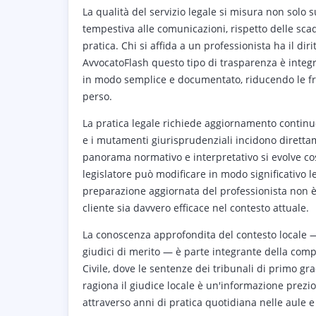
La qualità del servizio legale si misura non solo 
tempestiva alle comunicazioni, rispetto delle sca
pratica. Chi si affida a un professionista ha il d
AvvocatoFlash questo tipo di trasparenza è integr
in modo semplice e documentato, riducendo le f
perso.
La pratica legale richiede aggiornamento continuo:
e i mutamenti giurisprudenziali incidono direttament
panorama normativo e interpretativo si evolve co
legislatore può modificare in modo significativo l
preparazione aggiornata del professionista non è u
cliente sia davvero efficace nel contesto attuale.
La conoscenza approfondita del contesto locale — 
giudici di merito — è parte integrante della compe
Civile, dove le sentenze dei tribunali di primo g
ragiona il giudice locale è un'informazione prezi
attraverso anni di pratica quotidiana nelle aule e n