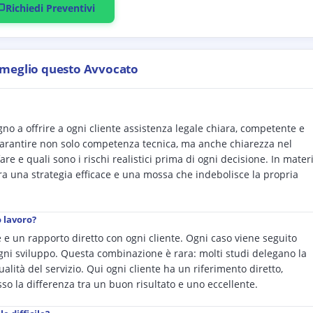
Richiedi Preventivi
 meglio questo Avvocato
no a offrire a ogni cliente assistenza legale chiara, competente e
 è garantire non solo competenza tecnica, ma anche chiarezza nel
re e quali sono i rischi realistici prima di ogni decisione. In mater
 tra una strategia efficace e una mossa che indebolisce la propria
o lavoro?
e e un rapporto diretto con ogni cliente. Ogni caso viene seguito
ni sviluppo. Questa combinazione è rara: molti studi delegano la
alità del servizio. Qui ogni cliente ha un riferimento diretto,
sso la differenza tra un buon risultato e uno eccellente.