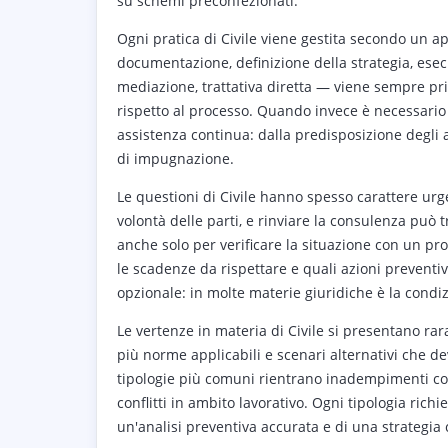
su schemi preconfezionati.
Ogni pratica di Civile viene gestita secondo un app
documentazione, definizione della strategia, esecu
mediazione, trattativa diretta — viene sempre pr
rispetto al processo. Quando invece è necessario 
assistenza continua: dalla predisposizione degli at
di impugnazione.
Le questioni di Civile hanno spesso carattere ur
volontà delle parti, e rinviare la consulenza può 
anche solo per verificare la situazione con un pr
le scadenze da rispettare e quali azioni prevent
opzionale: in molte materie giuridiche è la condi
Le vertenze in materia di Civile si presentano r
più norme applicabili e scenari alternativi che de
tipologie più comuni rientrano inadempimenti cont
conflitti in ambito lavorativo. Ogni tipologia rich
un'analisi preventiva accurata e di una strategia c