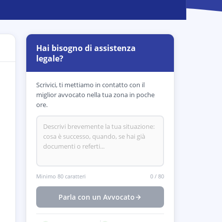
Hai bisogno di assistenza
legale?
Scrivici, ti mettiamo in contatto con il
miglior avvocato nella tua zona in poche
ore.
Minimo 80 caratteri
0
/
80
Parla con un Avvocato