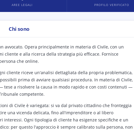
AREE LEGALI
PROFILO VERIFICATO
Chi sono
 un avvocato. Opera principalmente in materia di Civile, con un
i cliente e alla ricerca della strategia più efficace. Fornisce
 persona che online.
gni cliente riceve un'analisi dettagliata della propria problematica,
possibili prima di avviare qualsiasi procedura. In materia di Civile,
 — tese a risolvere la causa in modo rapido e con costi contenuti —
l Tribunale competente.
ni di Civile è variegata: si va dal privato cittadino che fronteggia
ire una vicenda delicata, fino all'imprenditore o al libero
ri interessi. Ogni tipologia di cliente ha esigenze specifiche e un
ridico: per questo l'approccio è sempre calibrato sulla persona, non