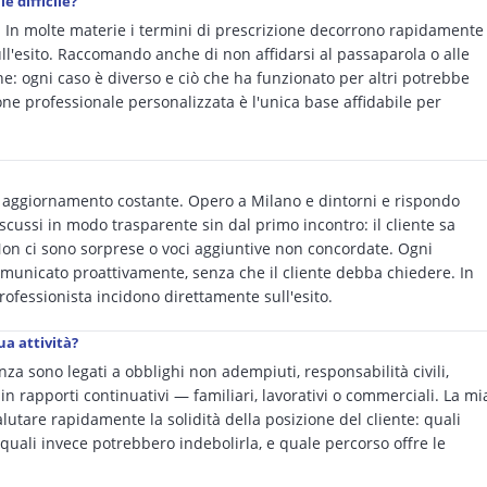
e difficile?
e. In molte materie i termini di prescrizione decorrono rapidamente
l'esito. Raccomando anche di non affidarsi al passaparola o alle
ne: ogni caso è diverso e ciò che ha funzionato per altri potrebbe
one professionale personalizzata è l'unica base affidabile per
 e aggiornamento costante. Opero a Milano e dintorni e rispondo
scussi in modo trasparente sin dal primo incontro: il cliente sa
n ci sono sorprese o voci aggiuntive non concordate. Ogni
omunicato proattivamente, senza che il cliente debba chiedere. In
 professionista incidono direttamente sull'esito.
ua attività?
nza sono legati a obblighi non adempiuti, responsabilità civili,
in rapporti continuativi — familiari, lavorativi o commerciali. La mi
lutare rapidamente la solidità della posizione del cliente: quali
, quali invece potrebbero indebolirla, e quale percorso offre le