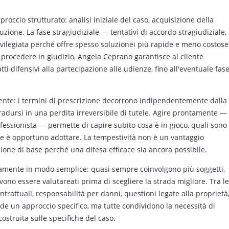
roccio strutturato: analisi iniziale del caso, acquisizione della
zione. La fase stragiudiziale — tentativi di accordo stragiudiziale,
ivilegiata perché offre spesso soluzionei più rapide e meno costose
procedere in giudizio, Angela Ceprano garantisce al cliente
ti difensivi alla partecipazione alle udienze, fino all'eventuale fas
gente: i termini di prescrizione decorrono indipendentemente dalla
tradursi in una perdita irreversibile di tutele. Agire prontamente —
ofessionista — permette di capire subito cosa è in gioco, quali sono
ive è opportuno adottare. La tempestività non è un vantaggio
zione di base perché una difesa efficace sia ancora possibile.
aramente in modo semplice: quasi sempre coinvolgono più soggetti,
vono essere valutareati prima di scegliere la strada migliore. Tra le
rattuali, responsabilità per danni, questioni legate alla proprietà
iede un approccio specifico, ma tutte condividono la necessità di
ostruita sulle specifiche del caso.