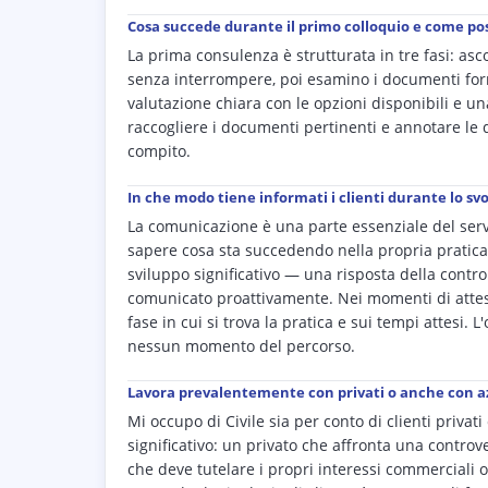
Cosa succede durante il primo colloquio e come pos
La prima consulenza è strutturata in tre fasi: asco
senza interrompere, poi esamino i documenti forniti
valutazione chiara con le opzioni disponibili e u
raccogliere i documenti pertinenti e annotare le d
compito.
In che modo tiene informati i clienti durante lo s
La comunicazione è una parte essenziale del serviz
sapere cosa sta succedendo nella propria pratica,
sviluppo significativo — una risposta della contr
comunicato proattivamente. Nei momenti di attesa,
fase in cui si trova la pratica e sui tempi attesi.
nessun momento del percorso.
Lavora prevalentemente con privati o anche con az
Mi occupo di Civile sia per conto di clienti privat
significativo: un privato che affronta una controve
che deve tutelare i propri interessi commerciali o