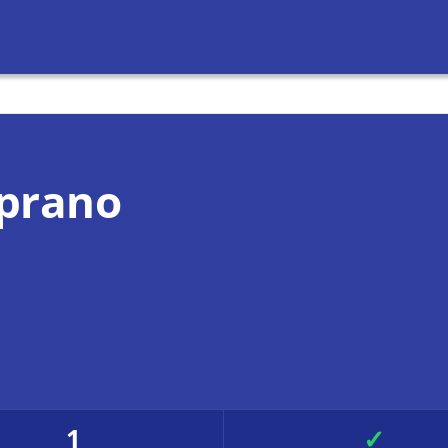
prano
1
✓