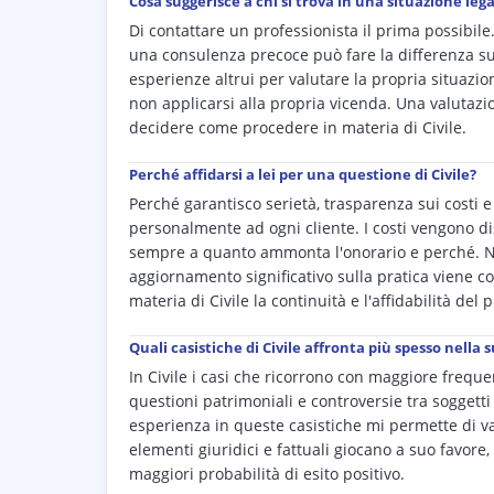
Cosa suggerisce a chi si trova in una situazione legal
Di contattare un professionista il prima possibil
una consulenza precoce può fare la differenza sul
esperienze altrui per valutare la propria situazio
non applicarsi alla propria vicenda. Una valutazi
decidere come procedere in materia di Civile.
Perché affidarsi a lei per una questione di Civile?
Perché garantisco serietà, trasparenza sui costi
personalmente ad ogni cliente. I costi vengono di
sempre a quanto ammonta l'onorario e perché. No
aggiornamento significativo sulla pratica viene c
materia di Civile la continuità e l'affidabilità del
Quali casistiche di Civile affronta più spesso nella s
In Civile i casi che ricorrono con maggiore freque
questioni patrimoniali e controversie tra soggetti 
esperienza in queste casistiche mi permette di va
elementi giuridici e fattuali giocano a suo favore
maggiori probabilità di esito positivo.