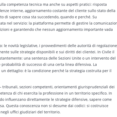
sulla competenza tecnica ma anche su aspetti pratici: risposta
denze interne, aggiornamento costante del cliente sullo stato della
iritto di sapere cosa sta succedendo, quando e perché. Su
ata nel servizio: la piattaforma permette di gestire la comunicazio
rizioni e garantendo che nessun aggiornamento importante vada
 le novità legislative, i provvedimenti delle autorità di regolazione
e sulle strategie disponibili e sui diritti dei clientei. In Civile il
stantemente: una sentenza delle Sezioni Unite o un intervento del
e probabilità di successo di una certa linea difensiva. La
n dettaglio: è la condizione perché la strategia costruita per il
tribunali, sezioni competenti, orientamenti giurisprudenziali dei
tenza di chi esercita la professione in un territorio specifico. In
rado influenzano direttamente le strategie difensive, sapere come
osa. Questa conoscenza non si desume dai codici: si costruisce
egli uffici giudiziari del territorio.