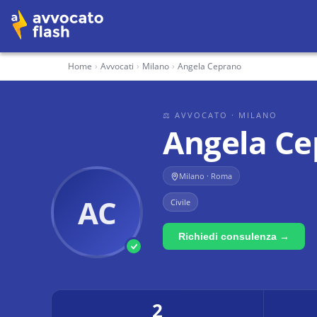
Home
›
Avvocati
›
Milano
›
Angela Ceprano
⚖ AVVOCATO
· MILANO
Angela Ce
Milano · Roma
AC
Civile
Richiedi consulenza →
2