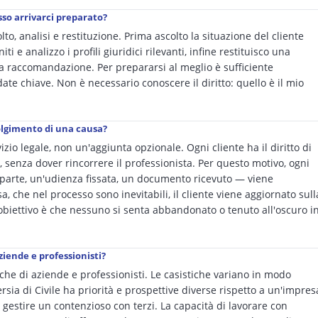
so arrivarci preparato?
lto, analisi e restituzione. Prima ascolto la situazione del cliente
 e analizzo i profili giuridici rilevanti, infine restituisco una
na raccomandazione. Per prepararsi al meglio è sufficiente
ate chiave. Non è necessario conoscere il diritto: quello è il mio
volgimento di una causa?
io legale, non un'aggiunta opzionale. Ogni cliente ha il diritto di
 senza dover rincorrere il professionista. Per questo motivo, ogni
oparte, un'udienza fissata, un documento ricevuto — viene
 che nel processo sono inevitabili, il cliente viene aggiornato sull
 L'obiettivo è che nessuno si senta abbandonato o tenuto all'oscuro i
iende e professionisti?
i che di aziende e professionisti. Le casistiche variano in modo
rsia di Civile ha priorità e prospettive diverse rispetto a un'impres
 gestire un contenzioso con terzi. La capacità di lavorare con