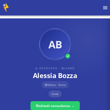
Home
›
Avvocati
›
Milano
›
Alessia Bozza
AB
⚖ AVVOCATO
· MILANO
Alessia Bozza
Milano · Roma
Civile
Richiedi consulenza →