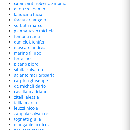
catanzariti
roberto antonio
di nuzzo
danilo
laudicino
lucia
forestieri
angelo
sorbatti
marco
giannattasio
michele
fontana
ilaria
danieluk
jenifer
mascaro
andrea
marino
filippo
forte
ines
pisano
piero
sibilla
salvatore
galante
mariarosaria
carpino
giuseppe
de micheli
dario
casellato
adriano
zitelli
alessia
failla
marco
leuzzi
nicola
zappalà
salvatore
tognetti
giulia
manganiello
nicola