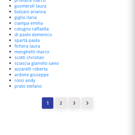
privitera
marco
gusmeroli
laura
bolzani
arianna
giglio
ilaria
ciampa
emilia
cotugno
raffaella
di paolo
domenico
spartà
paola
fichera
laura
menghetti
marco
scotti
christian
sciascia
gianvito savio
azzarelli
roberta
ardone
giuseppe
rossi
andy
prato
stefano
2
3