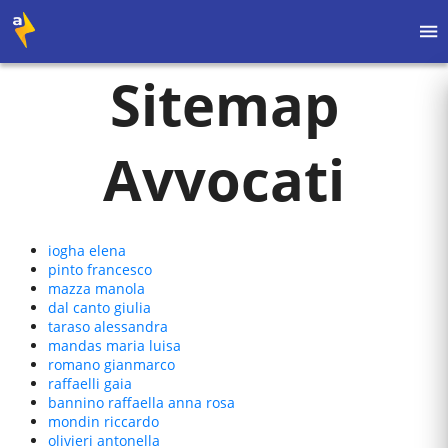
Sitemap
Avvocati
iogha
elena
pinto
francesco
mazza
manola
dal canto
giulia
taraso
alessandra
mandas
maria luisa
romano
gianmarco
raffaelli
gaia
bannino
raffaella anna rosa
mondin
riccardo
olivieri
antonella