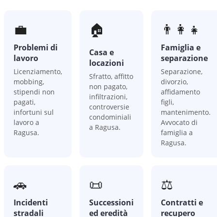
💼
🏠
👨‍👩‍👧
Problemi di
Famiglia e
Casa e
lavoro
separazione
locazioni
Licenziamento,
Separazione,
Sfratto, affitto
mobbing,
divorzio,
non pagato,
stipendi non
affidamento
infiltrazioni,
pagati,
figli,
controversie
infortuni sul
mantenimento.
condominiali
lavoro a
Avvocato di
a Ragusa.
Ragusa.
famiglia a
Ragusa.
🚗
📜
⚖️
Incidenti
Successioni
Contratti e
stradali
ed eredità
recupero