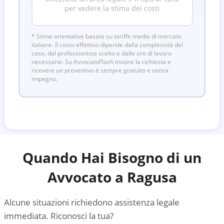
per vedere la stima dei costi
* Stime orientative basate su tariffe medie di mercato
italiane. Il costo effettivo dipende dalla complessità del
caso, dal professionista scelto e dalle ore di lavoro
necessarie. Su AvvocatoFlash inviare la richiesta e
ricevere un preventivo è sempre gratuito e senza
impegno.
Quando Hai Bisogno di un
Avvocato a
Ragusa
Alcune situazioni richiedono assistenza legale
immediata. Riconosci la tua?