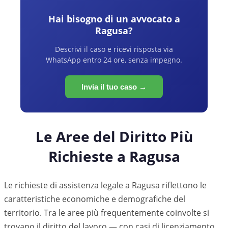
Hai bisogno di un avvocato a
Ragusa
?
Descrivi il caso e ricevi risposta via
WhatsApp entro 24 ore, senza impegno.
Invia il tuo caso →
Le Aree del Diritto Più
Richieste a
Ragusa
Le richieste di assistenza legale a
Ragusa
riflettono le
caratteristiche economiche e demografiche del
territorio. Tra le aree più frequentemente coinvolte si
trovano il diritto del lavoro — con casi di licenziamento