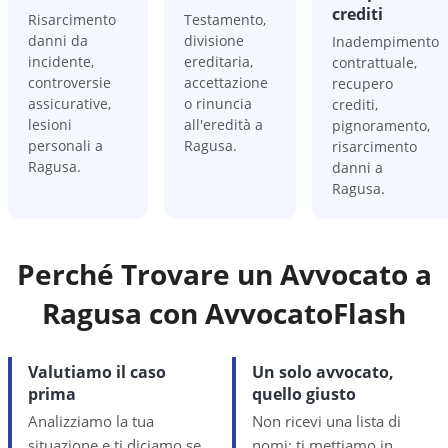
crediti
Risarcimento
Testamento,
danni da
divisione
Inadempimento
incidente,
ereditaria,
contrattuale,
controversie
accettazione
recupero
assicurative,
o rinuncia
crediti,
lesioni
all'eredità a
pignoramento,
personali a
Ragusa.
risarcimento
Ragusa.
danni a
Ragusa.
Perché Trovare un Avvocato a
Ragusa
con AvvocatoFlash
Valutiamo il caso
Un solo avvocato,
prima
quello giusto
Analizziamo la tua
Non ricevi una lista di
situazione e ti diciamo se
nomi: ti mettiamo in