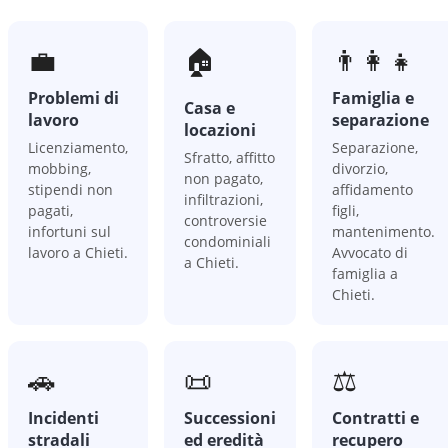
💼
🏠
👨‍👩‍👧
Problemi di
Famiglia e
Casa e
lavoro
separazione
locazioni
Licenziamento,
Separazione,
Sfratto, affitto
mobbing,
divorzio,
non pagato,
stipendi non
affidamento
infiltrazioni,
pagati,
figli,
controversie
infortuni sul
mantenimento.
condominiali
lavoro a Chieti.
Avvocato di
a Chieti.
famiglia a
Chieti.
🚗
📜
⚖️
Incidenti
Successioni
Contratti e
stradali
ed eredità
recupero