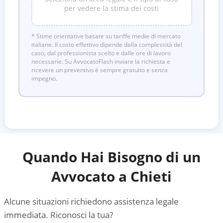
per vedere la stima dei costi
* Stime orientative basate su tariffe medie di mercato
italiane. Il costo effettivo dipende dalla complessità del
caso, dal professionista scelto e dalle ore di lavoro
necessarie. Su AvvocatoFlash inviare la richiesta e
ricevere un preventivo è sempre gratuito e senza
impegno.
Quando Hai Bisogno di un
Avvocato a
Chieti
Alcune situazioni richiedono assistenza legale
immediata. Riconosci la tua?