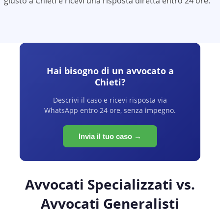
giusto a
Chieti
e ricevi una risposta diretta entro 24 ore.
Hai bisogno di un avvocato a
Chieti
?
Descrivi il caso e ricevi risposta via
WhatsApp entro 24 ore, senza impegno.
Invia il tuo caso →
Avvocati Specializzati vs.
Avvocati Generalisti