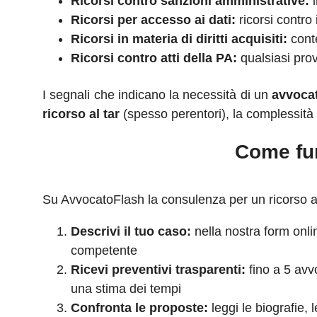
Ricorsi contro sanzioni amministrative:
i
Ricorsi per accesso ai dati:
ricorsi contro 
Ricorsi in materia di diritti acquisiti:
conte
Ricorsi contro atti della PA:
qualsiasi prov
I segnali che indicano la necessità di un
avvocat
ricorso al tar
(spesso perentori), la complessità
Come fu
Su AvvocatoFlash la consulenza per un ricorso al
Descrivi il tuo caso:
nella nostra form online
competente
Ricevi preventivi trasparenti:
fino a 5 avvo
una stima dei tempi
Confronta le proposte:
leggi le biografie, 