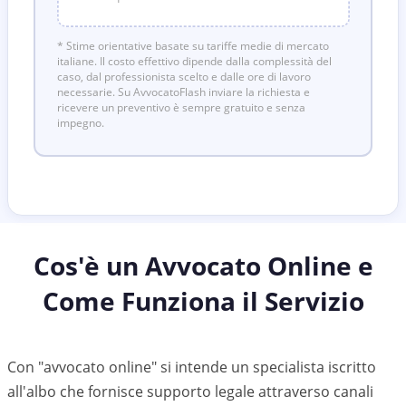
* Stime orientative basate su tariffe medie di mercato
italiane. Il costo effettivo dipende dalla complessità del
caso, dal professionista scelto e dalle ore di lavoro
necessarie. Su AvvocatoFlash inviare la richiesta e
ricevere un preventivo è sempre gratuito e senza
impegno.
Cos'è un Avvocato Online e
Come Funziona il Servizio
Con "avvocato online" si intende un specialista iscritto
all'albo che fornisce supporto legale attraverso canali