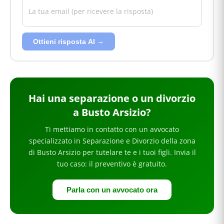
Ottieni risposta AI →
Hai
una separazione o un divorzio
a Busto Arsizio
?
Ti mettiamo in contatto con un avvocato
specializzato in
Separazione e Divorzio
della zona
di Busto Arsizio
per
tutelare te e i tuoi figli
. Invia il
tuo caso: il preventivo è gratuito.
Parla con un avvocato ora