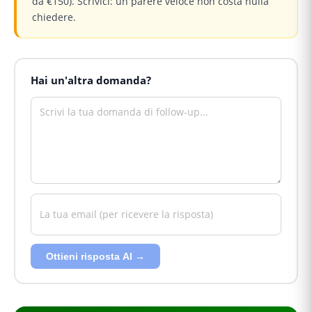
da €150). Scrivici: un parere veloce non costa nulla
chiedere.
Hai un'altra domanda?
Ottieni risposta AI →