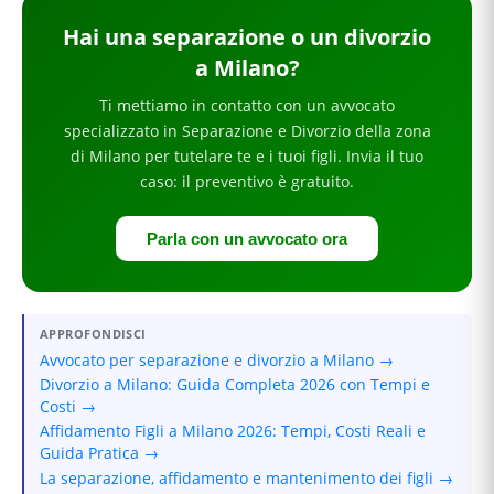
Hai
una separazione o un divorzio
a Milano
?
Ti mettiamo in contatto con un avvocato
specializzato in
Separazione e Divorzio
della zona
di Milano
per
tutelare te e i tuoi figli
. Invia il tuo
caso: il preventivo è gratuito.
Parla con un avvocato ora
APPROFONDISCI
Avvocato per separazione e divorzio a Milano →
Divorzio a Milano: Guida Completa 2026 con Tempi e
Costi →
Affidamento Figli a Milano 2026: Tempi, Costi Reali e
Guida Pratica →
La separazione, affidamento e mantenimento dei figli →