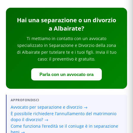
Hai
una separazione o un divorzio
a Albairate
?
Ti mettiamo in contatto con un avvocato
specializzato in
Separazione e Divorzio
della zona
di Albairate
per
tutelare te e i tuoi figli
. Invia il tuo
caso: il preventivo è gratuito.
Parla con un avvocato ora
APPROFONDISCI
Avvocato per separazione e divorzio →
È possibile richiedere l’annullamento del matrimonio
dopo il divorzio? →
Come funziona l’eredità se il coniuge è in separazione
beni →